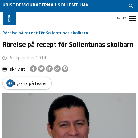
ENGA
KRISTDEMOKRATERNA I SOLLENTUNA
DIG
VITSI
VÅR
HEM
Rörelse på recept för Sollentunas skolbarn
PARTI
Rörelse på recept för Sollentunas skolbarn
VÅR
POLIT
6 september 2014
ENGAGERA DIG
skriv ut
KALENDARIUM
🔊
Lyssna på texten
MEDIA
VÅR PARTIAVDELNING
VÅR POLITIK