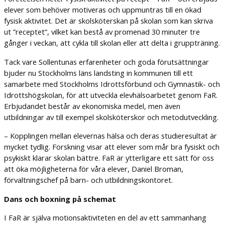
elever som behöver motiveras och uppmuntras till en ökad
fysisk aktivitet. Det är skolsköterskan på skolan som kan skriva
ut ”receptet”, vilket kan bestå av promenad 30 minuter tre
gånger i veckan, att cykla till skolan eller att delta i gruppträning.
Tack vare Sollentunas erfarenheter och goda förutsättningar
bjuder nu Stockholms läns landsting in kommunen till ett
samarbete med Stockholms Idrottsförbund och Gymnastik- och
Idrottshögskolan, för att utveckla elevhälsoarbetet genom FaR.
Erbjudandet består av ekonomiska medel, men även
utbildningar av till exempel skolsköterskor och metodutveckling.
– Kopplingen mellan elevernas hälsa och deras studieresultat är
mycket tydlig. Forskning visar att elever som mår bra fysiskt och
psykiskt klarar skolan bättre. FaR är ytterligare ett sätt för oss
att öka möjligheterna för våra elever, Daniel Broman,
förvaltningschef på barn- och utbildningskontoret.
Dans och boxning på schemat
I FaR är själva motionsaktiviteten en del av ett sammanhang