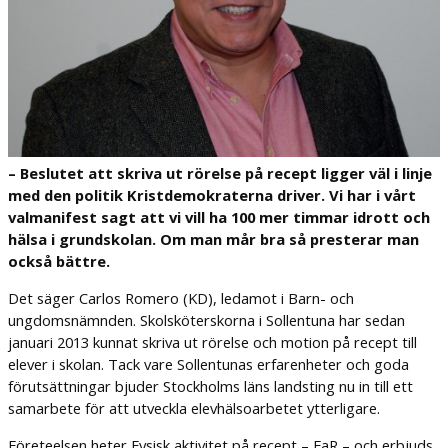
– Beslutet att skriva ut rörelse på recept ligger väl i linje
med den politik Kristdemokraterna driver. Vi har i vårt
valmanifest sagt att vi vill ha 100 mer timmar idrott och
hälsa i grundskolan. Om man mår bra så presterar man
också bättre.
Det säger Carlos Romero (KD), ledamot i Barn- och
ungdomsnämnden. Skolsköterskorna i Sollentuna har sedan
januari 2013 kunnat skriva ut rörelse och motion på recept till
elever i skolan. Tack vare Sollentunas erfarenheter och goda
förutsättningar bjuder Stockholms läns landsting nu in till ett
samarbete för att utveckla elevhälsoarbetet ytterligare.
Företeelsen heter Fysisk aktivitet på recept – FaR – och erbjuds