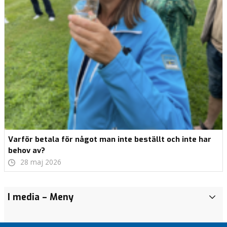
Varför betala för något man inte beställt och inte har
behov av?
28 maj 2026
Planera
Köping
“Man
Samhället
Partistödet
I media
– Meny
I
för
ska få
kan inte
är
i Köping
f
Golfnära
nytt
trolla
betydligt
missgynnar
u
boende i
sjukhus.
fram
större än
flera