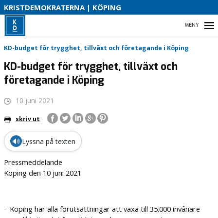
V
KRISTDEMOKRATERNA | KÖPING
V
K
K
HEM
KD-budget för trygghet, tillväxt och företagande i Köping
KD-budget för trygghet, tillväxt och
B
företagande i Köping
B
VALPROGRAM
10 juni 2021
VÅR VALSEDEL
skriv ut
VÅR PARTIAVDELNING
🔊
Lyssna på texten
KOMMUNALRÅDET
Pressmeddelande
Köping den 10 juni 2021
– Köping har alla förutsättningar att växa till 35.000 invånare