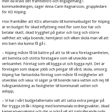
men då krävs det framtidstro och engagemang i
kommunledningen, säger Anna-Carin Ragnarsson, gruppledare
för KD Köping.
Hon framhåller att KD:s alternativ till kommunbudget för Köping
är en budget för ökad inflyttning med fler som bor här och
betalar skatt, ökad trygghet på gator och torg och större
valfrihet att välja boende, hemtjänst och vilken skola man vill att
ens barn ska kunna få gå i.
– Köping måste få bli bättre på att ta till vara företagsamheten,
att bemöta och stötta företagare som vill utveckla sin
verksamhet. Företag som vill bygga ut och bygga nytt. Det är
företagen som skapar jobb och pengar till vård, skola, omsorg.
Köping har fantastiska företag som måste få möjligheter att
utvecklas och växa. Vi säger ja till boende nära vatten och nej till
tvångsanslutning av fastigheter till kommunalt vatten och
avlopp,
– Vi har i vårt budgetalternativ valt att satsa extra pengar på
fler trygga stråk i Köping med kommunala ordningsvakter, ökad
kameraövervakning och där vi också vill att patrullerande polis