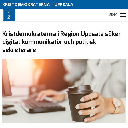
KRISTDEMOKRATERNA | UPPSALA
R
S
HEM
Kristdemokraterna i Region Uppsala söker
digital kommunikatör och politisk
sekreterare
HEM
KOMMUNPOLITIK
REGIONPOLITIK