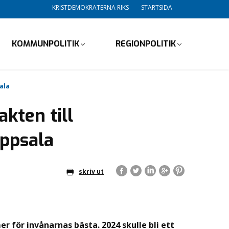
KRISTDEMOKRATERNA RIKS
STARTSIDA
KOMMUNPOLITIK
REGIONPOLITIK
ala
kten till
Uppsala
skriv ut
er för invånarnas bästa. 2024 skulle bli ett