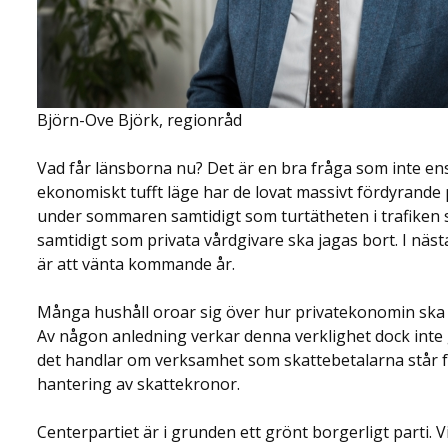
Björn-Ove Björk, regionråd
Vad får länsborna nu? Det är en bra fråga som inte ens 
ekonomiskt tufft läge har de lovat massivt fördyrande p
under sommaren samtidigt som turtätheten i trafiken 
samtidigt som privata vårdgivare ska jagas bort. I näs
är att vänta kommande år.
Många hushåll oroar sig över hur privatekonomin ska g
Av någon anledning verkar denna verklighet dock inte g
det handlar om verksamhet som skattebetalarna står för
hantering av skattekronor.
Centerpartiet är i grunden ett grönt borgerligt parti.