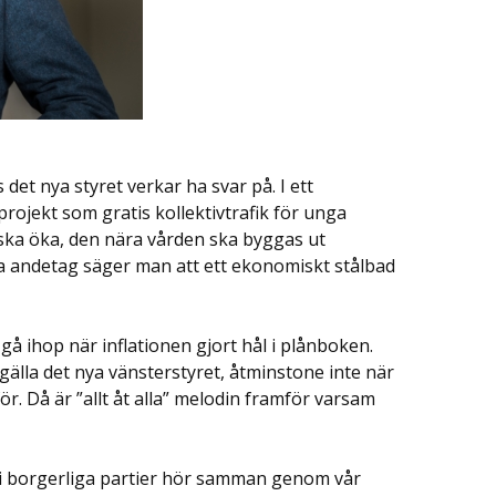
det nya styret verkar ha svar på. I ett
rojekt som gratis kollektivtrafik för unga
ska öka, den nära vården ska byggas ut
ta andetag säger man att ett ekonomiskt stålbad
å ihop när inflationen gjort hål i plånboken.
älla det nya vänsterstyret, åtminstone inte när
. Då är ”allt åt alla” melodin framför varsam
 Vi borgerliga partier hör samman genom vår