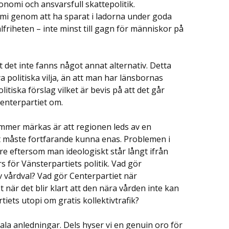
nomi och ansvarsfull skattepolitik.
omi genom att ha sparat i ladorna under goda
friheten – inte minst till gagn för människor på
et inte fanns något annat alternativ. Detta
politiska vilja, än att man har länsbornas
itiska förslag vilket är bevis på att det går
Centerpartiet om.
ommer märkas är att regionen leds av en
tet måste fortfarande kunna enas. Problemen i
e eftersom man ideologiskt står långt ifrån
s för Vänsterpartiets politik. Vad gör
v vårdval? Vad gör Centerpartiet när
 när det blir klart att den nära vården inte kan
ets utopi om gratis kollektivtrafik?
rala anledningar. Dels hyser vi en genuin oro för