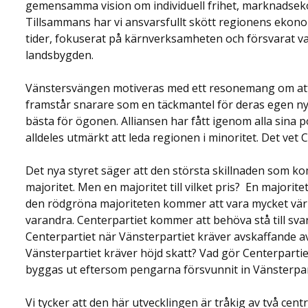
gemensamma vision om individuell frihet, marknadseko
Tillsammans har vi ansvarsfullt skött regionens ekon
tider, fokuserat på kärnverksamheten och försvarat val
landsbygden.
Vänstersvängen motiveras med ett resonemang om att d
framstår snarare som en täckmantel för deras egen nya 
bästa för ögonen. Alliansen har fått igenom alla sina pol
alldeles utmärkt att leda regionen i minoritet. Det vet 
Det nya styret säger att den största skillnaden som k
majoritet. Men en majoritet till vilket pris? En majori
den rödgröna majoriteten kommer att vara mycket värr
varandra. Centerpartiet kommer att behöva stå till svar
Centerpartiet när Vänsterpartiet kräver avskaffande a
Vänsterpartiet kräver höjd skatt? Vad gör Centerpartiet
byggas ut eftersom pengarna försvunnit in Vänsterparti
Vi tycker att den här utvecklingen är tråkig av två cent