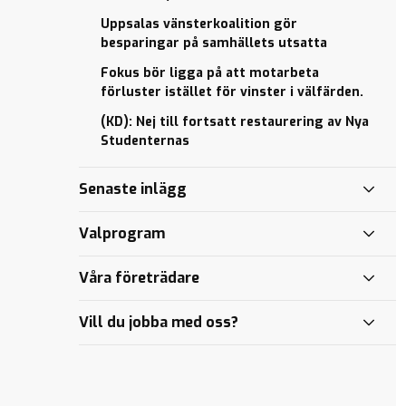
könsbyten
böcker
Uppsala kommun
biljettkontroll
regionen
Uppsalas vänsterkoalition gör
och län
måste
För nya
Rivstart på nya
Debatt: Ställ tuffa
besparingar på samhällets utsatta
moderniseras
styret är
mandatperioden
Vi söker
krav på Uppsalas
Fokus bör ligga på att motarbeta
ideologi
deltagare till
Nytt
hemtjänstpersonal
Uppsalas nya
förluster istället för vinster i välfärden.
viktigare
spetsutbildning!
avtal för
styre är
Debatt: :
än vård
Mälartåg
(KD): Nej till fortsatt restaurering av Nya
odemokratiskt
Kristdemokraternas
Vänsterstyrets
och
Studenternas
budget för 2017
Enklare
tvärbroms av regionens
omsorg
att resa
fastighetsinvesteringar
Det är inte
i
drabbar vården
Senaste inlägg
statsministerns
Uppsala
jobb att styra
län
Valprogram
region Uppsala.
Vill
Våra företrädare
Centerpartiet
driva
Vill du jobba med oss?
sakpolitik
eller
symbolpolitik?
Vi tar