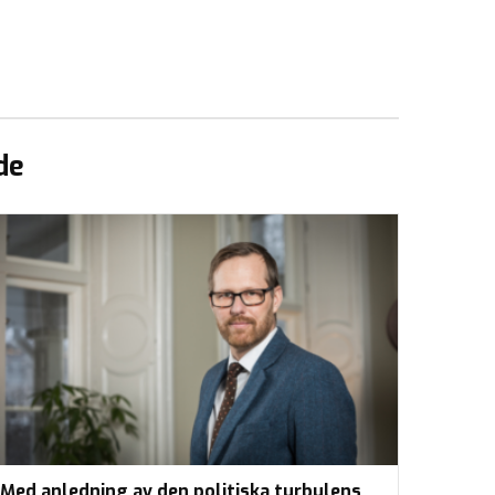
de
Med anledning av den politiska turbulens