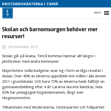
S
KRISTDEMOKRATERNA I TIMRÅ
O
HEM
B
Skolan och barnomsorgen behöver mer
resurser!
VALET 2026
29 november 2012
Skolan går på knäna, Timrå kommun hamnar allt längre i
VÅR POLITIK
jämförelser med andra kommuner.
VÅR PARTIAVDELNING
Majoritetens snåla budgetar visar sig i form av låga resultat i
skolan. Över 40% av eleverna uppnådde inte målen i alla ämnen
ENGAGERA DIG
2011 i grundskolan. Och bara 72% av eleverna hade fullföljt sin
gymnasieutbildning efter 4 år! Lärarna ska inte klandras, hela
92% har pedagogisk högskoleexamen, långt över
riksgenomsnittet.
Tillsammans med Moderaterna, Centerpartiet och Folkpartiet