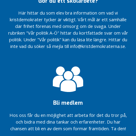
Gör du ett skolarbete?
h
kommunalvalet
Ökad
onödigt
behöver mer
Timrå IK
u
Försäljning
2018
öppenhet
Alliansens
resurser!
fram
Här hittar du som elev bra information om vad vi
n
av Högbo
och
Interpellation: LSS
budget
till
kristdemokrater tycker är viktigt. Vårt mål är ett samhälle
Ungdomsarbetslösheten
demokrati
g
Mer pengar
och
för 2012
2018!
i Timrå fortsätter öka
nedröstat
där frihet förenas med omsorg om de svaga. Under
a
till de sämst
funktionsnedsatta
klar!
Badtider
rubriken "Vår politik A-Ö" hittar du kortfattade svar om vår
ställda
i Timrå
Kristdemokraterna
Nu finns
Nya
för
B
politik. Under "Vår politik" kan du läsa lite längre. Hittar du
pensionärerna
utvecklar
vi på
Motion:
Sörbergeskolan
kvinnor
y
inte vad du söker så mejla till info@kristdemokraterna.se.
familjepolitiken
facebook
Hemtagningsteam
– skenande
g
Y:et, som
– En trygg
Utanförskapet
Inför Lagen om
kostnader?
under
g
övergång från
ökar i Timrå –
valfrihetssystem
Har vi inga
åren
a
sjukhusvistelse
dags att agera
Badtider
demokratiska
kostat
o
Det
Alliansens
för
rättigheter,
miljontals
c
ska
budget
kvinnor
Eva?
kronor,
h
löna
för 2012
skrivs ned
b
sig
klar!
till 1 kr
o
att
Bli medlem
Aktivitetshallen
arbeta
i Timrå
D
!
Hos oss får du en möjlighet att arbeta för det du tror på,
e
Vänd
och bidra med dina tankar och erfarenheter. Du har
m
Timrå
chansen att bli en av dem som formar framtiden. Ta den!
mot
o
havet!