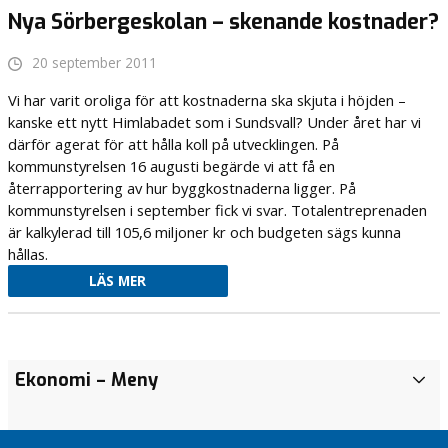
Nya Sörbergeskolan – skenande kostnader?
20 september 2011
Vi har varit oroliga för att kostnaderna ska skjuta i höjden –
kanske ett nytt Himlabadet som i Sundsvall? Under året har vi
därför agerat för att hålla koll på utvecklingen. På
kommunstyrelsen 16 augusti begärde vi att få en
återrapportering av hur byggkostnaderna ligger. På
kommunstyrelsen i september fick vi svar. Totalentreprenaden
är kalkylerad till 105,6 miljoner kr och budgeten sägs kunna
hållas.
LÄS MER
Trygghetsarbetet
Liberalernas
Trygghetsarbetet
Försäljning
Liberalernas
Nytt
Inför
Timråkratin
Gör Y-et
Positivt med
En bra
Trygghetsarbetet
Gör Y-et
Ekonomi
– Meny
Ä
får inte ignoreras
samarbete med
får inte ignoreras
av Högbo
samarbete med
torg i
100-
i Timrå
till en
vacker
kommun
får inte ignoreras
till en
l
mera!
Sverigedemokraterna
mera!
Sverigedemokraterna
Timrå
lappen
verkar
knutpunkt
strandpromenad
med
mera!
knutpunkt
Alliansens
d
i Timrå bekräftat
i Timrå bekräftat
för 12
i
bestå
för
i Söråker
både
för
Interpellation: LSS
Massor att
budget
Massor att
r