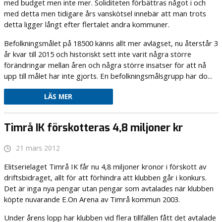
med budget men inte mer. Soliditeten förbättras något i och
med detta men tidigare års vanskötsel innebär att man trots
detta ligger långt efter flertalet andra kommuner.
Befolkningsmålet på 18500 känns allt mer avlägset, nu återstår 3
år kvar till 2015 och historiskt sett inte varit några större
förändringar mellan åren och några större insatser för att nå
upp till målet har inte gjorts. En befolkningsmålsgrupp har do...
LÄS MER
Timrå IK förskotteras 4,8 miljoner kr
21 mars 2012
Elitserielaget Timrå IK får nu 4,8 miljoner kronor i förskott av
driftsbidraget, allt för att förhindra att klubben går i konkurs.
Det är inga nya pengar utan pengar som avtalades när klubben
köpte nuvarande E.On Arena av Timrå kommun 2003.
Under årens lopp har klubben vid flera tillfällen fått det avtalade