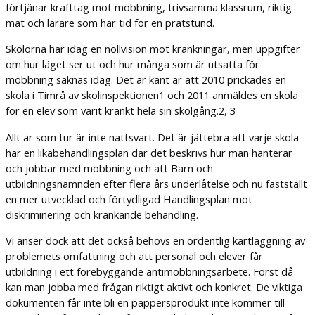
förtjänar krafttag mot mobbning, trivsamma klassrum, riktig
mat och lärare som har tid för en pratstund.
Skolorna har idag en nollvision mot kränkningar, men uppgifter
om hur läget ser ut och hur många som är utsatta för
mobbning saknas idag. Det är känt är att 2010 prickades en
skola i Timrå av skolinspektionen1 och 2011 anmäldes en skola
för en elev som varit kränkt hela sin skolgång.2, 3
Allt är som tur är inte nattsvart. Det är jättebra att varje skola
har en likabehandlingsplan där det beskrivs hur man hanterar
och jobbar med mobbning och att Barn och
utbildningsnämnden efter flera års underlåtelse och nu fastställt
en mer utvecklad och förtydligad Handlingsplan mot
diskriminering och kränkande behandling.
Vi anser dock att det också behövs en ordentlig kartläggning av
problemets omfattning och att personal och elever får
utbildning i ett förebyggande antimobbningsarbete. Först då
kan man jobba med frågan riktigt aktivt och konkret. De viktiga
dokumenten får inte bli en pappersprodukt inte kommer till