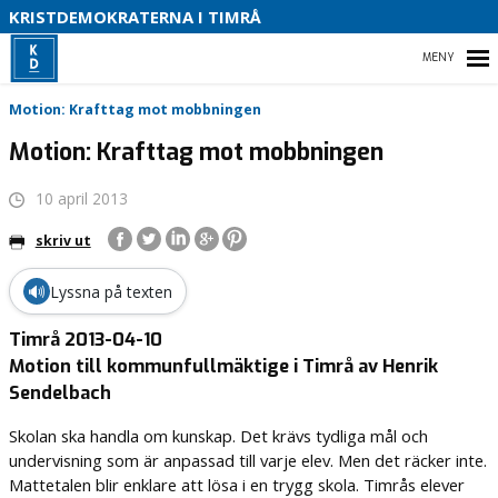
S
KRISTDEMOKRATERNA I TIMRÅ
O
HEM
B
Motion: Krafttag mot mobbningen
Motion: Krafttag mot mobbningen
10 april 2013
VALET 2026
skriv ut
VÅR POLITIK
🔊
Lyssna på texten
VÅR PARTIAVDELNING
Timrå 2013-04-10
ENGAGERA DIG
Motion till kommunfullmäktige i Timrå av Henrik
Sendelbach
Skolan ska handla om kunskap. Det krävs tydliga mål och
undervisning som är anpassad till varje elev. Men det räcker inte.
Mattetalen blir enklare att lösa i en trygg skola. Timrås elever