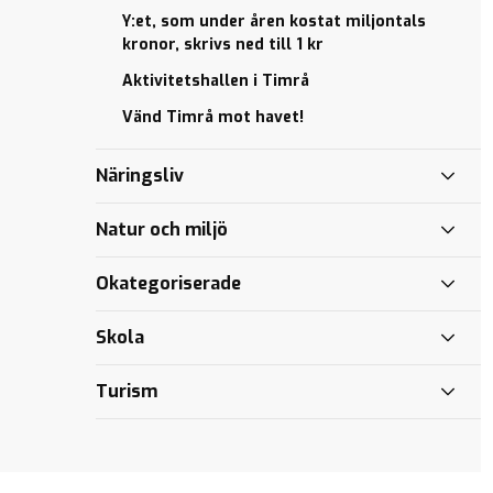
Hemtagningsteam
– skenande
Sörbergeskolan
Y:et, som under åren kostat miljontals
– En trygg
Utanförskapet
Inför Lagen om
kostnader?
– skenande
kronor, skrivs ned till 1 kr
övergång från
ökar i Timrå –
valfrihetssystem
kostnader?
Har vi inga
sjukhusvistelse
dags att
Aktivitetshallen i Timrå
Badtider
demokratiska
agera
Det
för
rättigheter,
Vänd Timrå mot havet!
ska
Alliansens
kvinnor
Eva?
löna
budget
Näringsliv
sig
för 2012
att
klar!
arbeta
Natur och miljö
!
Okategoriserade
Skola
Turism