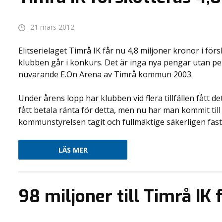
21 mars 2012
Elitserielaget Timrå IK får nu 4,8 miljoner kronor i försk
klubben går i konkurs. Det är inga nya pengar utan p
nuvarande E.On Arena av Timrå kommun 2003.
Under årens lopp har klubben vid flera tillfällen fått d
fått betala ränta för detta, men nu har man kommit til
kommunstyrelsen tagit och fullmäktige säkerligen fasts
LÄS MER
98 miljoner till Timrå IK 