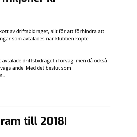
ott av driftsbidraget, allt för att förhindra att
engar som avtalades när klubben köpte
et avtalade driftsbidraget i förväg, men då också
l vägs ände. Med det beslut som
...
fram till 2018!