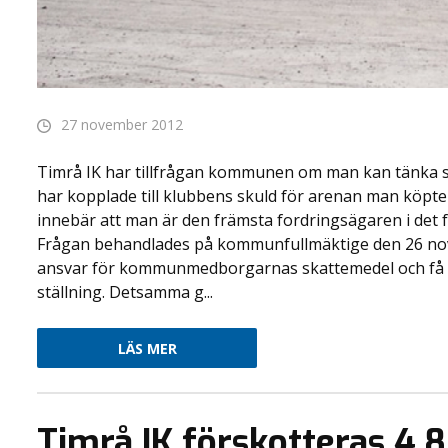
27 november 2012
Timrå IK har tillfrågan kommunen om man kan tänka s
har kopplade till klubbens skuld för arenan man köpt
innebär att man är den främsta fordringsägaren i det f
Frågan behandlades på kommunfullmäktige den 26 nov
ansvar för kommunmedborgarnas skattemedel och få en
ställning. Detsamma g...
LÄS MER
Timrå IK förskotteras 4,8