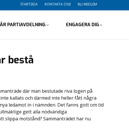
STARTSIDA
KONTAKTA OSS!
BLI MEDLEM
ÅR PARTIAVDELNING
ENGAGERA DIG
ar bestå
manträde där man beslutade riva logen på
inte kallats och därmed inte heller fått några
nya ledamot in i nämnden. Det fanns gott om tid
fullmäktige gett alla nödvändiga
 att slippa motstånd? Sammanträdet har nu