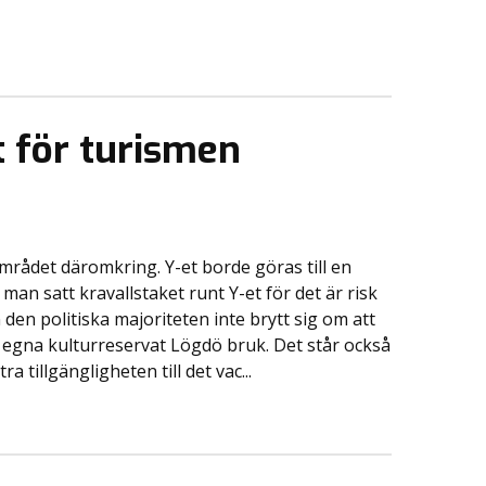
t för turismen
området däromkring. Y-et borde göras till en
man satt kravallstaket runt Y-et för det är risk
ån den politiska majoriteten inte brytt sig om att
gna kulturreservat Lögdö bruk. Det står också
a tillgängligheten till det vac...