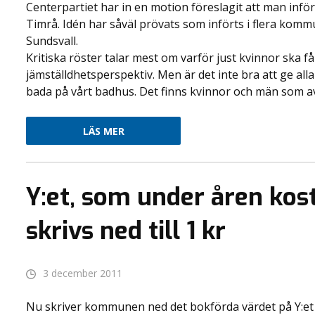
Centerpartiet har in en motion föreslagit att man inför 
Timrå. Idén har såväl prövats som införts i flera komm
Sundsvall.
Kritiska röster talar mest om varför just kvinnor ska få 
jämställdhetsperspektiv. Men är det inte bra att ge all
bada på vårt badhus. Det finns kvinnor och män som av ol
LÄS MER
Y:et, som under åren kost
skrivs ned till 1 kr
3 december 2011
Nu skriver kommunen ned det bokförda värdet på Y:et til