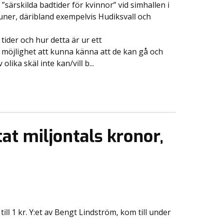
”särskilda badtider för kvinnor” vid simhallen i
uner, däribland exempelvis Hudiksvall och
tider och hur detta är ur ett
a möjlighet att kunna känna att de kan gå och
ika skäl inte kan/vill b...
at miljontals kronor,
l 1 kr. Y:et av Bengt Lindström, kom till under