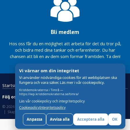
kostat
mera!
Alliansens
för
rättigheter,
miljontals
Massor att
budget
kvinnor
Eva?
kronor,
göra inom
för 2012
skrivs ned
skolan och
klar!
till 1 kr
barnomsorgen
Bli medlem
Aktivitetshallen
Här är vår
i Timrå
valsedel i
Hos oss får du en möjlighet att arbeta för det du tror på,
Vänd
kommunalvalet
och bidra med dina tankar och erfarenheter. Du har
Timrå
2018
chansen att bli en av dem som formar framtiden. Ta den!
mot
Interpellation: LSS
havet!
och
Vi värnar om din integritet
funktionsnedsatta
Vi använder nödvändiga cookies för att webbplatsen ska
i Timrå
fungera och vara säker. Läs mer i vår cookiepolicy.
Startsida
Kontakta oss!
Kristdemokraterna
Motion:
Kristdemokraterna i Timrå —
Hemtagningsteam
https://wp.kristdemokraterna.se/timra/
Följ oss:
– En trygg
Läs vår cookiepolicy och integritetspolicy
övergång från
© 2026 Kristdemokraterna
Om Cookies
Cookiepolicy
Integritetspolicy
sjukhusvistelse
Skapad med
av wasabiweb
Det
Anpassa
Avvisa alla
Acceptera alla
OK
ska
löna