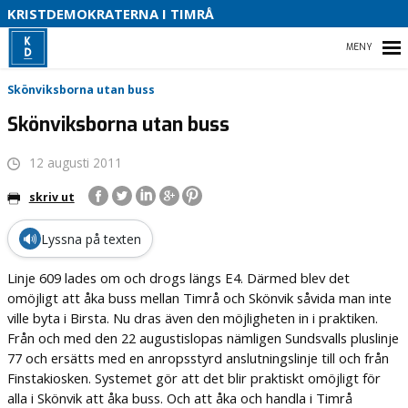
S
KRISTDEMOKRATERNA I TIMRÅ
O
HEM
B
Skönviksborna utan buss
Skönviksborna utan buss
12 augusti 2011
VALET 2026
skriv ut
VÅR POLITIK
🔊
Lyssna på texten
VÅR PARTIAVDELNING
Linje 609 lades om och drogs längs E4. Därmed blev det
ENGAGERA DIG
omöjligt att åka buss mellan Timrå och Skönvik såvida man inte
ville byta i Birsta. Nu dras även den möjligheten in i praktiken.
Från och med den 22 augustislopas nämligen Sundsvalls pluslinje
77 och ersätts med en anropsstyrd anslutningslinje till och från
Finstakiosken. Systemet gör att det blir praktiskt omöjligt för
alla i Skönvik att åka buss. Och att åka och handla i Timrå