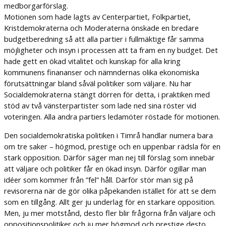
medborgarförslag.
Motionen som hade lagts av Centerpartiet, Folkpartiet,
Kristdemokraterna och Moderaterna önskade en bredare
budgetberedning så att alla partier i fullmäktige får samma
möjligheter och insyn i processen att ta fram en ny budget. Det
hade gett en ökad vitalitet och kunskap för alla kring
kommunens finananser och nämndernas olika ekonomiska
förutsättningar bland såväl politiker som väljare. Nu har
Socialdemokraterna stängt dörren för detta, i praktiken med
stöd av två vänsterpartister som lade ned sina röster vid
voteringen. Alla andra partiers ledamöter röstade för motionen.
Den socialdemokratiska politiken i Timrå handlar numera bara
om tre saker – högmod, prestige och en uppenbar rädsla för en
stark opposition. Därför säger man nej till förslag som innebär
att väljare och politiker får en ökad insyn. Därför ogillar man
idéer som kommer från ”fel” håll. Därför stör man sig på
revisorerna när de gör olika påpekanden istället för att se dem
som en tillgång. Allt ger ju underlag för en starkare opposition.
Men, ju mer motstånd, desto fler blir frågorna från väljare och
oppositionspolitiker och ju mer högmod och prestige desto