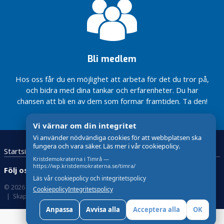
Badtider
demokratiska
kostat
mera!
Alliansens
för
rättigheter,
miljontals
Massor att
budget
kvinnor
Eva?
kronor,
göra inom
för 2012
skrivs ned
skolan och
klar!
till 1 kr
barnomsorgen
Bli medlem
Aktivitetshallen
Här är vår
i Timrå
valsedel i
Hos oss får du en möjlighet att arbeta för det du tror på,
Vänd
kommunalvalet
och bidra med dina tankar och erfarenheter. Du har
Timrå
2018
chansen att bli en av dem som formar framtiden. Ta den!
mot
Interpellation: LSS
havet!
och
Vi värnar om din integritet
funktionsnedsatta
Vi använder nödvändiga cookies för att webbplatsen ska
i Timrå
fungera och vara säker. Läs mer i vår cookiepolicy.
Startsida
Kontakta oss!
Kristdemokraterna
Motion:
Kristdemokraterna i Timrå —
Hemtagningsteam
https://wp.kristdemokraterna.se/timra/
Följ oss:
– En trygg
Läs vår cookiepolicy och integritetspolicy
övergång från
© 2026 Kristdemokraterna
Om Cookies
Cookiepolicy
Integritetspolicy
sjukhusvistelse
Skapad med
av wasabiweb
Det
Anpassa
Avvisa alla
Acceptera alla
OK
ska