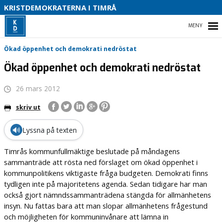
S
KRISTDEMOKRATERNA I TIMRÅ
O
HEM
B
Ökad öppenhet och demokrati nedröstat
Ökad öppenhet och demokrati nedröstat
26 mars 2012
VALET 2026
skriv ut
VÅR POLITIK
🔊
Lyssna på texten
VÅR PARTIAVDELNING
Timrås kommunfullmäktige beslutade på måndagens
ENGAGERA DIG
sammanträde att rösta ned förslaget om ökad öppenhet i
kommunpolitikens viktigaste fråga budgeten. Demokrati finns
tydligen inte på majoritetens agenda. Sedan tidigare har man
också gjort nämndssammanträdena stängda för allmänhetens
insyn. Nu fattas bara att man slopar allmänhetens frågestund
och möjligheten för kommuninvånare att lämna in