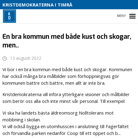
S
KRISTDEMOKRATERNA I TIMRÅ
O
HEM
B
En bra kommun med både kust och skogar,
men..
VALET 2026
13 augusti 2022
Vi bor i en bra kommun med både kust och skogar. Kommunen
VÅR POLITIK
har också många bra målbilder som förhoppningsvis gör
kommunen bättre och bättre, men allt är inte bra.
VÅR PARTIAVDELNING
Kristdemokraterna vill införa ytterligare visioner och målbilder
ENGAGERA DIG
som berör oss alla och inte minst vår personal. Till exempel:
Vi ska ha landets bästa äldreomsorg Nolltolerans mot
mobbning i skolan.
Vi vill också bygga en utomhusscen i anslutning till Fagerfältet
och förvandla parken nedanför Coop till ett öppet och b...