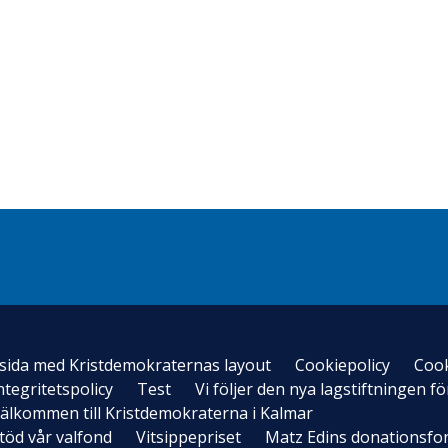
sida med Kristdemokraternas layout
Cookiepolicy
Cook
ntegritetspolicy
Test
Vi följer den nya lagstiftningen 
älkommen till Kristdemokraterna i Kalmar
töd vår valfond
Vitsippepriset
Matz Edins donationsfo