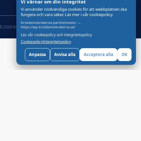
Vi värnar om din integritet
Vi använder nödvändiga cookies för att webbplatsen ska
fungera och vara säker. Läs mer i vår cookiepolicy.
Kristdemokraterna partihemsidor —
© 2026 Kristdemokraterna
Skapad med
av wasabiweb
https://wp.kristdemokraterna.se/
Läs vår cookiepolicy och integritetspolicy
Cookiepolicy
Integritetspolicy
Anpassa
Avvisa alla
Acceptera alla
OK