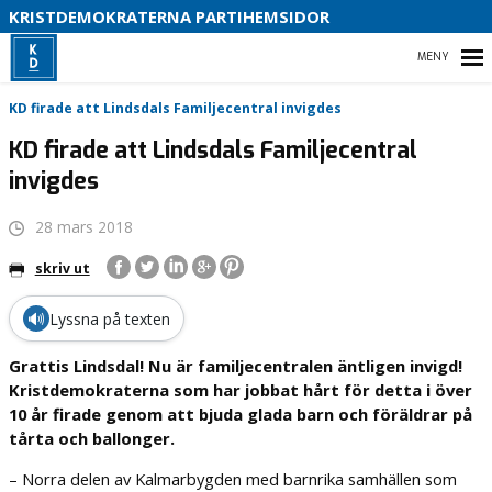
KRISTDEMOKRATERNA PARTIHEMSIDOR
HEM
KD firade att Lindsdals Familjecentral invigdes
KD firade att Lindsdals Familjecentral
invigdes
28 mars 2018
skriv ut
🔊
Lyssna på texten
Grattis Lindsdal! Nu är familjecentralen äntligen invigd!
Kristdemokraterna som har jobbat hårt för detta i över
10 år firade genom att bjuda glada barn och föräldrar på
tårta och ballonger.
– Norra delen av Kalmarbygden med barnrika samhällen som