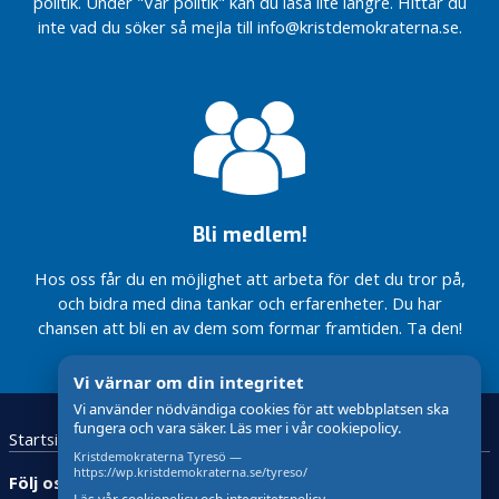
politik. Under "Vår politik" kan du läsa lite längre. Hittar du
=
sak är
Nu återinför vi
förutsättningar
taxor
över 8 år av
för
Tyresö
(S)tyret låter de
Småhusbyggandets
inte vad du söker så mejla till info@kristdemokraterna.se.
Trygga
vår
tjänstemannaansvar
socialdemokratiskt
indragna
och
äldre ta
Bostadsfiaskot
Det
förutsättningar
barn
maktinnehav
skolbussar
Sverige
EU är i
Lyssna
springnotan för sin
i Tyresö
byggs
Växtvärk
grunden är
på Ulf
misslyckade
för få
Ja till ny
KD är nu
Energikrisen
för
ett
Perbo,
äldreomsorgspolitik
småhus
kärnkraft
största
ansätter
Tyresö!
fredsprojekt
KD
i Tyresö
borgerliga
Sverige med
parti i
Nytt
full kraft
Alice
KD
skolfrågan.
omsorgsboende
Teodorescu
kampanjar
på gång
Måwe säger
i Tyresö
…
centrum
Bli medlem!
Återuppliva
egnahemsrörelsen
Hos oss får du en möjlighet att arbeta för det du tror på,
och bidra med dina tankar och erfarenheter. Du har
Nu
chansen att bli en av dem som formar framtiden. Ta den!
stärker
vi nu
stödet
Vi värnar om din integritet
till
Vi använder nödvändiga cookies för att webbplatsen ska
anhöriga
fungera och vara säker. Läs mer i vår cookiepolicy.
Startsidan
Kontakta oss
GDPR
Slopa
Kristdemokraterna Tyresö —
reavinstskatten
https://wp.kristdemokraterna.se/tyreso/
Följ oss:
– efter 16 år