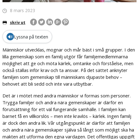
8 mars 2023
skriv ut
🔊
Lyssna på texten
Människor utvecklas, mognar och mår bäst i små grupper. I den
lilla gemenskap som en familj utgör får familjemedlemmarna
möjlighet att ge och möta kärlek, omtanke och förståelse, men
också ställas inför krav och ta ansvar. På det sättet anknyter
familjen som gemenskap till människans djupaste behov –
behovet att bli sedd och inte vara utbytbar.
Det är i mötet med andra människor vi formas som personer.
Trygga familjer och andra nära gemenskaper är därför en
förutsättning för ett väl fungerande samhälle. I familjen kan
barnet få en villkorslös – men inte kravlös – kärlek. Ingen familj
är dock den andra lik. Vår utgångspunkt är därför att familjen
och andra nära gemenskaper själva så långt som möjligt ska ha
makten att utforma den egna vardagen. Det offentligas uppgift