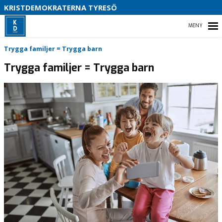
S
KRISTDEMOKRATERNA TYRESÖ
HEM
Trygga familjer = Trygga barn
Trygga familjer = Trygga barn
FÖR SKOLARBETE
VÅR POLITIK
VÅRA UPPDRAG
STYRELSE PARTIAVDELNING