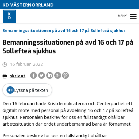
V
KD VÄSTERNORRLAND
U
P
HEM
Bemanningssituationen på avd 16 och 17 på Sollefteå sjukhus
B
Bemanningssituationen på avd 16 och 17 på
Sollefteå sjukhus
O
VÅR POLITIK
16 februari 2022
PARTIDISTRIKTET
skriv ut
ENGAGERA DIG
🔊
Lyssna på texten
MEDIA
Den 16 februari hade Kristdemokraterna och Centerpartiet ett
digitalt möte med personal på avdelning 16 och 17 på Sollefteå
sjukhus. Personalen beskrev för oss en fullständigt ohållbar
arbetssituation där ordet underbemannad bara är förnamnet.
Personalen beskrev för oss en fullständigt ohållbar