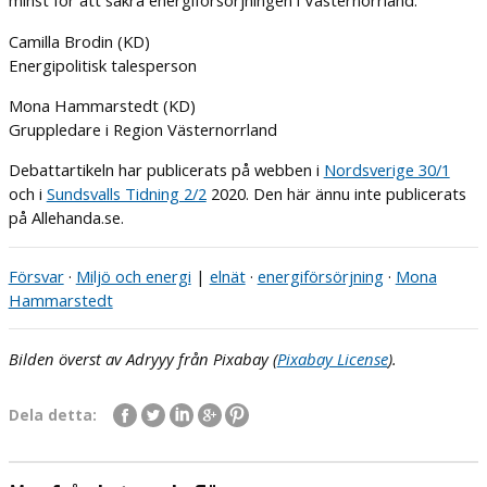
minst för att säkra energiförsörjningen i Västernorrland.
Camilla Brodin (KD)
Energipolitisk talesperson
Mona Hammarstedt (KD)
Gruppledare i Region Västernorrland
Debattartikeln har publicerats på webben i
Nordsverige 30/1
och i
Sundsvalls Tidning 2/2
2020. Den här ännu inte publicerats
på Allehanda.se.
Försvar
·
Miljö och energi
|
elnät
·
energiförsörjning
·
Mona
Hammarstedt
Bilden överst av Adryyy från Pixabay (
Pixabay License
).
Dela detta: