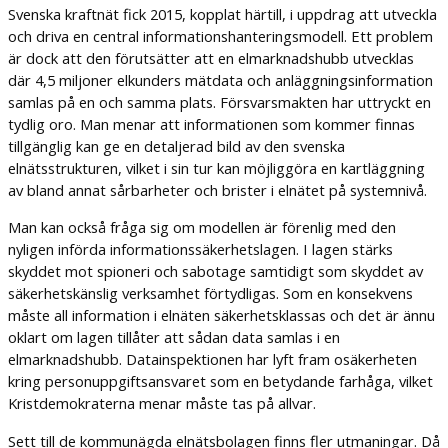
Svenska kraftnät fick 2015, kopplat härtill, i uppdrag att utveckla
och driva en central informationshanteringsmodell. Ett problem
är dock att den förutsätter att en elmarknadshubb utvecklas
där 4,5 miljoner elkunders mätdata och anläggningsinformation
samlas på en och samma plats. Försvarsmakten har uttryckt en
tydlig oro. Man menar att informationen som kommer finnas
tillgänglig kan ge en detaljerad bild av den svenska
elnätsstrukturen, vilket i sin tur kan möjliggöra en kartläggning
av bland annat sårbarheter och brister i elnätet på systemnivå.
Man kan också fråga sig om modellen är förenlig med den
nyligen införda informationssäkerhetslagen. I lagen stärks
skyddet mot spioneri och sabotage samtidigt som skyddet av
säkerhetskänslig verksamhet förtydligas. Som en konsekvens
måste all information i elnäten säkerhetsklassas och det är ännu
oklart om lagen tillåter att sådan data samlas i en
elmarknadshubb. Datainspektionen har lyft fram osäkerheten
kring personuppgiftsansvaret som en betydande farhåga, vilket
Kristdemokraterna menar måste tas på allvar.
Sett till de kommunägda elnätsbolagen finns fler utmaningar. Då