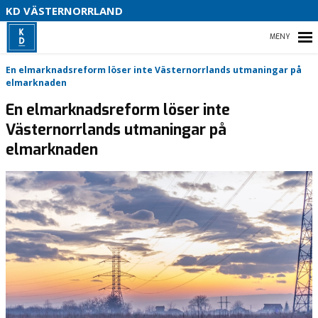
V
KD VÄSTERNORRLAND
U
P
HEM
En elmarknadsreform löser inte Västernorrlands utmaningar på
B
elmarknaden
En elmarknadsreform löser inte
O
Västernorrlands utmaningar på
VÅR POLITIK
elmarknaden
PARTIDISTRIKTET
ENGAGERA DIG
MEDIA