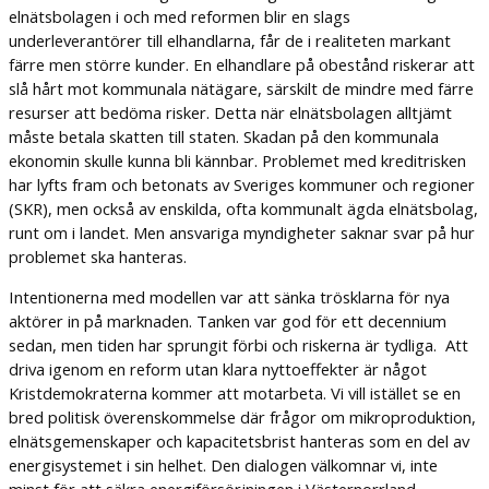
elnätsbolagen i och med reformen blir en slags
underleverantörer till elhandlarna, får de i realiteten markant
färre men större kunder. En elhandlare på obestånd riskerar att
slå hårt mot kommunala nätägare, särskilt de mindre med färre
resurser att bedöma risker. Detta när elnätsbolagen alltjämt
måste betala skatten till staten. Skadan på den kommunala
ekonomin skulle kunna bli kännbar. Problemet med kreditrisken
har lyfts fram och betonats av Sveriges kommuner och regioner
(SKR), men också av enskilda, ofta kommunalt ägda elnätsbolag,
runt om i landet. Men ansvariga myndigheter saknar svar på hur
problemet ska hanteras.
Intentionerna med modellen var att sänka trösklarna för nya
aktörer in på marknaden. Tanken var god för ett decennium
sedan, men tiden har sprungit förbi och riskerna är tydliga. Att
driva igenom en reform utan klara nyttoeffekter är något
Kristdemokraterna kommer att motarbeta. Vi vill istället se en
bred politisk överenskommelse där frågor om mikroproduktion,
elnätsgemenskaper och kapacitetsbrist hanteras som en del av
energisystemet i sin helhet. Den dialogen välkomnar vi, inte