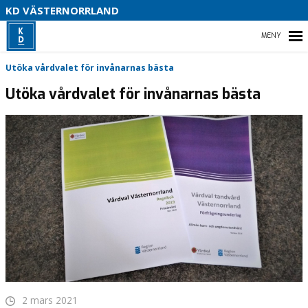
V
KD VÄSTERNORRLAND
U
P
HEM
Utöka vårdvalet för invånarnas bästa
B
Utöka vårdvalet för invånarnas bästa
O
VÅR POLITIK
PARTIDISTRIKTET
ENGAGERA DIG
MEDIA
2 mars 2021