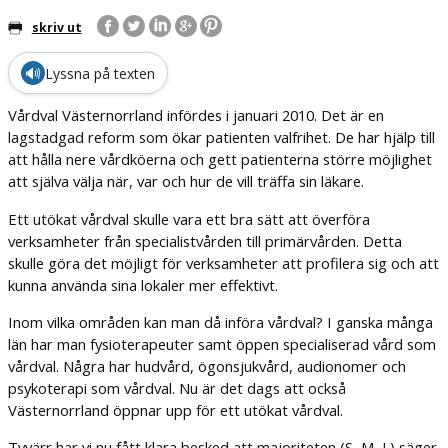
skriv ut
🔊
Lyssna på texten
Vårdval Västernorrland infördes i januari 2010. Det är en
lagstadgad reform som ökar patienten valfrihet. De har hjälp till
att hålla nere vårdköerna och gett patienterna större möjlighet
att själva välja när, var och hur de vill träffa sin läkare.
Ett utökat vårdval skulle vara ett bra sätt att överföra
verksamheter från specialistvården till primärvården. Detta
skulle göra det möjligt för verksamheter att profilera sig och att
kunna använda sina lokaler mer effektivt.
Inom vilka områden kan man då införa vårdval? I ganska många
län har man fysioterapeuter samt öppen specialiserad vård som
vårdval. Några har hudvård, ögonsjukvård, audionomer och
psykoterapi som vårdval. Nu är det dags att också
Västernorrland öppnar upp för ett utökat vårdval.
Tyvärr har vi nu fått klara besked att majoriteten (S, M, L) säger