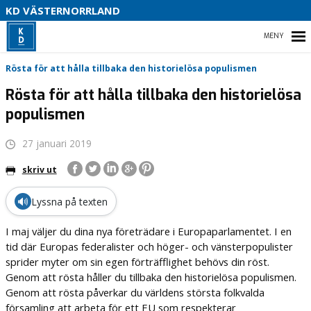
V
KD VÄSTERNORRLAND
U
P
HEM
Rösta för att hålla tillbaka den historielösa populismen
B
Rösta för att hålla tillbaka den historielösa
populismen
O
VÅR POLITIK
27 januari 2019
PARTIDISTRIKTET
skriv ut
ENGAGERA DIG
🔊
Lyssna på texten
MEDIA
I maj väljer du dina nya företrädare i Europaparlamentet. I en
tid där Europas federalister och höger- och vänsterpopulister
sprider myter om sin egen förträfflighet behövs din röst.
Genom att rösta håller du tillbaka den historielösa populismen.
Genom att rösta påverkar du världens största folkvalda
församling att arbeta för ett EU som respekterar