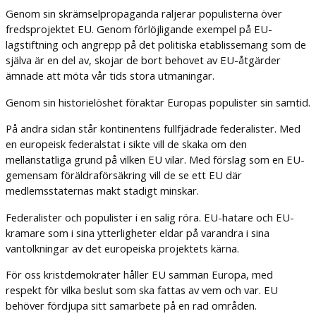
Genom sin skrämselpropaganda raljerar populisterna över
fredsprojektet EU. Genom förlöjligande exempel på EU-
lagstiftning och angrepp på det politiska etablissemang som de
själva är en del av, skojar de bort behovet av EU-åtgärder
ämnade att möta vår tids stora utmaningar.
Genom sin historielöshet föraktar Europas populister sin samtid.
På andra sidan står kontinentens fullfjädrade federalister. Med
en europeisk federalstat i sikte vill de skaka om den
mellanstatliga grund på vilken EU vilar. Med förslag som en EU-
gemensam föräldraförsäkring vill de se ett EU där
medlemsstaternas makt stadigt minskar.
Federalister och populister i en salig röra. EU-hatare och EU-
kramare som i sina ytterligheter eldar på varandra i sina
vantolkningar av det europeiska projektets kärna.
För oss kristdemokrater håller EU samman Europa, med
respekt för vilka beslut som ska fattas av vem och var. EU
behöver fördjupa sitt samarbete på en rad områden.