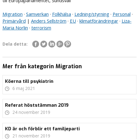
till Europaparlamentet, Sundsvall
Migration
·
Samverkan
·
Folkhälsa
·
Ledning/styrning
·
Personal
·
Primärvård
|
Anders Sellström
·
EU
·
klimatförändringar
·
Liza-
Maria Norlin
·
terrorism
Dela detta:
Mer från kategorin Migration
Köerna till psykiatrin
6 maj 2021
Referat höststämman 2019
24 november 2019
KD är och förblir ett familjeparti
21 november 2019