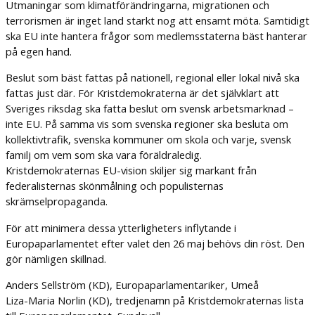
Utmaningar som klimatförändringarna, migrationen och
terrorismen är inget land starkt nog att ensamt möta. Samtidigt
ska EU inte hantera frågor som medlemsstaterna bäst hanterar
på egen hand.
Beslut som bäst fattas på nationell, regional eller lokal nivå ska
fattas just där. För Kristdemokraterna är det självklart att
Sveriges riksdag ska fatta beslut om svensk arbetsmarknad –
inte EU. På samma vis som svenska regioner ska besluta om
kollektivtrafik, svenska kommuner om skola och varje, svensk
familj om vem som ska vara föräldraledig.
Kristdemokraternas EU-vision skiljer sig markant från
federalisternas skönmålning och populisternas
skrämselpropaganda.
För att minimera dessa ytterligheters inflytande i
Europaparlamentet efter valet den 26 maj behövs din röst. Den
gör nämligen skillnad.
Anders Sellström (KD), Europaparlamentariker, Umeå
Liza-Maria Norlin (KD), tredjenamn på Kristdemokraternas lista