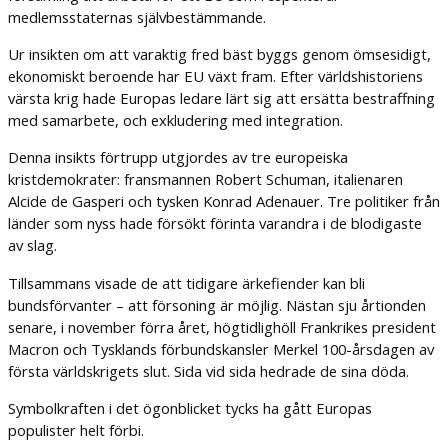
medlemsstaternas självbestämmande.
Ur insikten om att varaktig fred bäst byggs genom ömsesidigt,
ekonomiskt beroende har EU växt fram. Efter världshistoriens
värsta krig hade Europas ledare lärt sig att ersätta bestraffning
med samarbete, och exkludering med integration.
Denna insikts förtrupp utgjordes av tre europeiska
kristdemokrater: fransmannen Robert Schuman, italienaren
Alcide de Gasperi och tysken Konrad Adenauer. Tre politiker från
länder som nyss hade försökt förinta varandra i de blodigaste
av slag.
Tillsammans visade de att tidigare ärkefiender kan bli
bundsförvanter – att försoning är möjlig. Nästan sju årtionden
senare, i november förra året, högtidlighöll Frankrikes president
Macron och Tysklands förbundskansler Merkel 100-årsdagen av
första världskrigets slut. Sida vid sida hedrade de sina döda.
Symbolkraften i det ögonblicket tycks ha gått Europas
populister helt förbi.