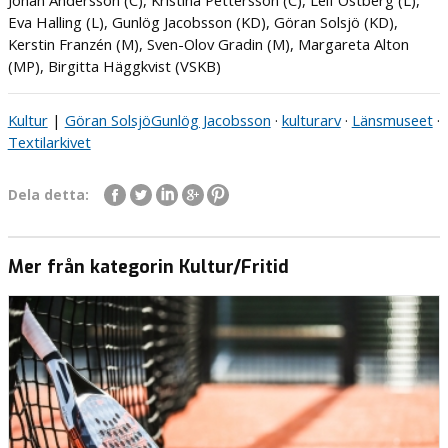
Johan Andersson (C), Kristina Pettersson (C), Leif Östberg (L),
Eva Halling (L), Gunlög Jacobsson (KD), Göran Solsjö (KD),
Kerstin Franzén (M), Sven-Olov Gradin (M), Margareta Alton
(MP), Birgitta Häggkvist (VSKB)
Kultur
|
Göran Solsjö
Gunlög Jacobsson
·
kulturarv
·
Länsmuseet
·
Textilarkivet
Dela detta:
Mer från kategorin Kultur/Fritid