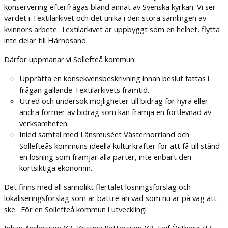
konservering efterfrågas bland annat av Svenska kyrkan. Vi ser
värdet i Textilarkivet och det unika i den stora samlingen av
kvinnors arbete. Textilarkivet är uppbyggt som en helhet, flytta
inte delar till Härnösand.
Därför uppmanar vi Sollefteå kommun:
Upprätta en konsekvensbeskrivning innan beslut fattas i
frågan gällande Textilarkivets framtid.
Utred och undersök möjligheter till bidrag för hyra eller
andra former av bidrag som kan främja en fortlevnad av
verksamheten.
Inled samtal med Länsmuséet Västernorrland och
Sollefteås kommuns ideella kulturkrafter för att få till stånd
en lösning som främjar alla parter, inte enbart den
kortsiktiga ekonomin.
Det finns med all sannolikt flertalet lösningsförslag och
lokaliseringsförslag som är bättre än vad som nu är på väg att
ske. För en Sollefteå kommun i utveckling!