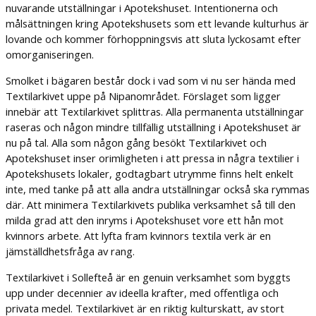
nuvarande utställningar i Apotekshuset. Intentionerna och
målsättningen kring Apotekshusets som ett levande kulturhus är
lovande och kommer förhoppningsvis att sluta lyckosamt efter
omorganiseringen.
Smolket i bägaren består dock i vad som vi nu ser hända med
Textilarkivet uppe på Nipanområdet. Förslaget som ligger
innebär att Textilarkivet splittras. Alla permanenta utställningar
raseras och någon mindre tillfällig utställning i Apotekshuset är
nu på tal. Alla som någon gång besökt Textilarkivet och
Apotekshuset inser orimligheten i att pressa in några textilier i
Apotekshusets lokaler, godtagbart utrymme finns helt enkelt
inte, med tanke på att alla andra utställningar också ska rymmas
där. Att minimera Textilarkivets publika verksamhet så till den
milda grad att den inryms i Apotekshuset vore ett hån mot
kvinnors arbete. Att lyfta fram kvinnors textila verk är en
jämställdhetsfråga av rang.
Textilarkivet i Sollefteå är en genuin verksamhet som byggts
upp under decennier av ideella krafter, med offentliga och
privata medel. Textilarkivet är en riktig kulturskatt, av stort