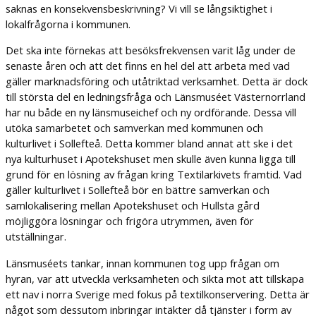
saknas en konsekvensbeskrivning? Vi vill se långsiktighet i
lokalfrågorna i kommunen.
Det ska inte förnekas att besöksfrekvensen varit låg under de
senaste åren och att det finns en hel del att arbeta med vad
gäller marknadsföring och utåtriktad verksamhet. Detta är dock
till största del en ledningsfråga och Länsmuséet Västernorrland
har nu både en ny länsmuseichef och ny ordförande. Dessa vill
utöka samarbetet och samverkan med kommunen och
kulturlivet i Sollefteå. Detta kommer bland annat att ske i det
nya kulturhuset i Apotekshuset men skulle även kunna ligga till
grund för en lösning av frågan kring Textilarkivets framtid. Vad
gäller kulturlivet i Sollefteå bör en bättre samverkan och
samlokalisering mellan Apotekshuset och Hullsta gård
möjliggöra lösningar och frigöra utrymmen, även för
utställningar.
Länsmuséets tankar, innan kommunen tog upp frågan om
hyran, var att utveckla verksamheten och sikta mot att tillskapa
ett nav i norra Sverige med fokus på textilkonservering. Detta är
något som dessutom inbringar intäkter då tjänster i form av