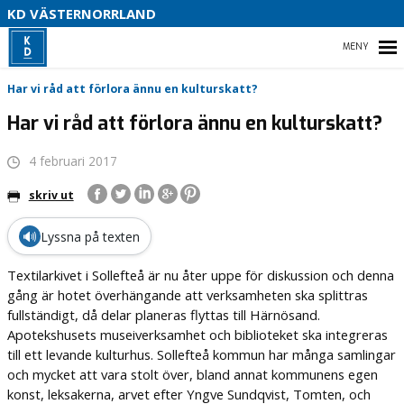
V
KD VÄSTERNORRLAND
U
P
HEM
Har vi råd att förlora ännu en kulturskatt?
B
Har vi råd att förlora ännu en kulturskatt?
O
4 februari 2017
VÅR POLITIK
skriv ut
PARTIDISTRIKTET
🔊
Lyssna på texten
ENGAGERA DIG
Textilarkivet i Sollefteå är nu åter uppe för diskussion och denna
MEDIA
gång är hotet överhängande att verksamheten ska splittras
fullständigt, då delar planeras flyttas till Härnösand.
Apotekshusets museiverksamhet och biblioteket ska integreras
till ett levande kulturhus. Sollefteå kommun har många samlingar
och mycket att vara stolt över, bland annat kommunens egen
konst, leksakerna, arvet efter Yngve Sundqvist, Tomten, och