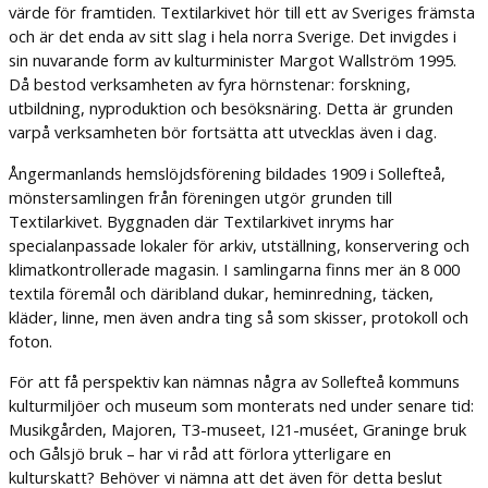
värde för framtiden. Textilarkivet hör till ett av Sveriges främsta
och är det enda av sitt slag i hela norra Sverige. Det invigdes i
sin nuvarande form av kulturminister Margot Wallström 1995.
Då bestod verksamheten av fyra hörnstenar: forskning,
utbildning, nyproduktion och besöksnäring. Detta är grunden
varpå verksamheten bör fortsätta att utvecklas även i dag.
Ångermanlands hemslöjdsförening bildades 1909 i Sollefteå,
mönstersamlingen från föreningen utgör grunden till
Textilarkivet. Byggnaden där Textilarkivet inryms har
specialanpassade lokaler för arkiv, utställning, konservering och
klimatkontrollerade magasin. I samlingarna finns mer än 8 000
textila föremål och däribland dukar, heminredning, täcken,
kläder, linne, men även andra ting så som skisser, protokoll och
foton.
För att få perspektiv kan nämnas några av Sollefteå kommuns
kulturmiljöer och museum som monterats ned under senare tid:
Musikgården, Majoren, T3-museet, I21-muséet, Graninge bruk
och Gålsjö bruk – har vi råd att förlora ytterligare en
kulturskatt? Behöver vi nämna att det även för detta beslut