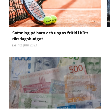
Satsning på barn och ungas fritid i KD:s
riksdagsbudget
12 juni 2021