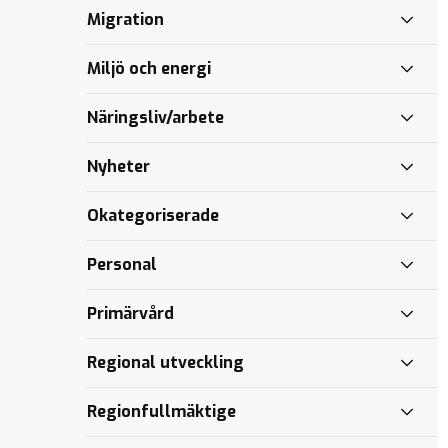
Hammarstedt
Ge
för
länets
Årskrönika
Migration
(KD) om
familjer
vården
pojkar
2021
Skandionkliniken
mer
Miljö och energi
makt
Personal och
patienter i
Sundsvall
Näringsliv/arbete
drabbas av
regionens
Nyheter
misslyckanden
Okategoriserade
Personal
Primärvård
Regional utveckling
Regionfullmäktige