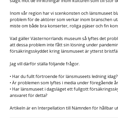
slagit mot de inriktningar inom kulturen som till stor 
Inom vår region har vi scenkonsten och länsmuseet bla
problem för de aktörer som verkar inom branschen ut
miste om både bra konserter, roliga pjäser och fin kon
Vad gäller Västernorrlands museum så lyftes det probl
att dessa problem inte fått sin lösning under pandemins
försäkringsskyddet kring länsmuseet är ytterst bristfäll
Jag vill därför ställa följande frågor.
• Har du fullt förtroende för länsmuseets ledning idag?
• Är problemen som lyftes i media under föregående år
• Har länsmuseet i dagsläget ett fullgott försäkringssk
ansvaret för detta?
Artikeln är en Interpellation till Nämnden för hållbar 