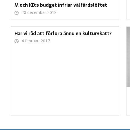
M och KD:s budget infriar välfärdslöftet
20 december 2018
Har vi råd att förlora ännu en kulturskatt?
4 februari 2017