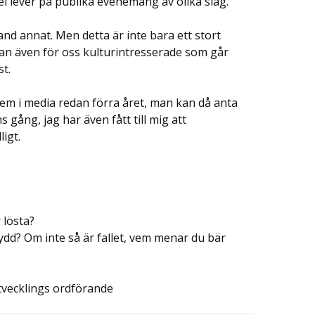
del lever på publika evenemang av olika slag.
nd annat. Men detta är inte bara ett stort
an även för oss kulturintresserade som går
st.
em i media redan förra året, man kan då anta
 gång, jag har även fått till mig att
igt.
 lösta?
ydd? Om inte så är fallet, vem menar du bär
utvecklings ordförande