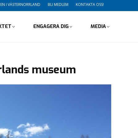
DEN I VÄSTERNORRLAND
BLI MEDLEM
KONTAKTA OSS!
IKTET
ENGAGERA DIG
MEDIA
orrlands museum