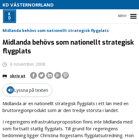
V
KD VÄSTERNORRLAND
U
P
HEM
Midlanda behövs som nationellt strategisk flygplats
B
Midlanda behövs som nationellt strategisk
flygplats
O
VÅR POLITIK
6 november 2008
PARTIDISTRIKTET
skriv ut
ENGAGERA DIG
🔊
Lyssna på texten
MEDIA
Midlanda är en nationellt strategisk flygplats i ett län med en
bruttoregionprodukt som är den tredje största i landet.
I regeringens infrastrukturproposition finns inte Midlanda med
som fortsatt statlig flygplats. Till grund för regeringens
bedömning ligger Christina Rogestams flygplatsutredning. Hon