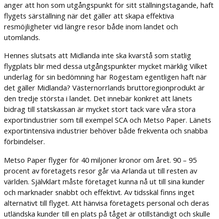
anger att hon som utgångspunkt för sitt ställningstagande, haft
flygets särställning när det gäller att skapa effektiva
resmöjligheter vid längre resor både inom landet och
utomlands.
Hennes slutsats att Midlanda inte ska kvarstå som statlig
flygplats blir med dessa utgångspunkter mycket märklig Vilket
underlag för sin bedömning har Rogestam egentligen haft när
det gäller Midlanda? Västernorrlands bruttoregionprodukt är
den tredje största i landet. Det innebär konkret att länets
bidrag till statskassan är mycket stort tack vare våra stora
exportindustrier som till exempel SCA och Metso Paper. Länets
exportintensiva industrier behöver både frekventa och snabba
förbindelser.
Metso Paper flyger för 40 miljoner kronor om året. 90 – 95
procent av företagets resor går via Arlanda ut till resten av
världen. Självklart måste företaget kunna nå ut till sina kunder
och marknader snabbt och effektivt. Av tidsskäl finns inget
alternativt till flyget. Att hänvisa företagets personal och deras
utländska kunder till en plats på tåget är otillständigt och skulle