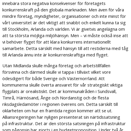
innebära stora negativa konsekvenser för företagets
konkurrenskraft på den globala marknaden. Men även för våra
mindre företag, myndigheter, organisationer och inte minst för
vårt universitet är det viktigt att snabbt och enkelt kunna ta sig
till Stockholm, Arlanda och världen. Vi är givetvis angelägna om
att ta största möjliga miljöhänsyn. Men – vi måste också inse att
vi behöver flyget för att klara konkurrens internationellt
samarbete. Detta särskilt med hänsyn till att restiderna med tåg
till Arlanda ännu inte är konkurrenskraftiga med flyget.
Utan Midlanda skulle många företag och arbetstillfällen
försvinna och därmed skulle vi tappa i tillväxt vilket vore
ödesdigert för både Sverige och Västernorrland. Att
kommunerna skulle överta ansvaret för vår strategiskt viktiga
flygplats är orealistiskt. Det är kommunalråden i Sundsvall,
Timrå, Härnösand, Ånge och Nordanstig och de flesta
riksdagsledamöter i regionen överens om. Detta särskilt till
oklarheten om hur en framtida region kommer att se ut.
Alliansregeringen har nyligen presenterat sin närtidssatsning
på infrastruktur. Det är den största satsningen på infrastruktur
som någonsin har gjorts i en budgetproposition. Under två år