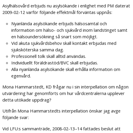
Asylhälsovård erbjuds nu asylsökande i enlighet med PM daterat
2009-02-12 varför följande effektmål förväntas uppnås:
Nyanlända asylsökande erbjuds hälsosamtal och
information om hälso- och sjukvård inom landstinget samt
en hälsoundersökning så snart som möjligt.
Vid akuta sjukvårdsbehov skall kontakt erbjudas med
sjuksköterska samma dag.
Professionell tolk skall alltid användas.
Individuellt föräldrastöd/BVC skall erbjudas.
Alla nyanlända asylsökande skall erhålla information om
egenvård.
Mona Hammarstedt, KD frågar nu i sin interpellation om någon
utvärdering har genomförts om hur vårdcentralerna upplever
detta utökade uppdrag?
Utifrån Mona Hammarstedts interpellation önskar jag avge
följande svar:
Vid LFU:s sammanträde, 2008-02-13–14 fattades beslut att