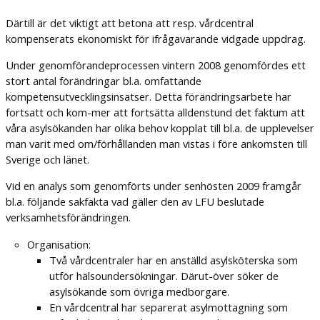
Därtill är det viktigt att betona att resp. vårdcentral
kompenserats ekonomiskt för ifrågavarande vidgade uppdrag.
Under genomförandeprocessen vintern 2008 genomfördes ett
stort antal förändringar bl.a. omfattande
kompetensutvecklingsinsatser. Detta förändringsarbete har
fortsatt och kom-mer att fortsätta alldenstund det faktum att
våra asylsökanden har olika behov kopplat till bl.a. de upplevelser
man varit med om/förhållanden man vistas i före ankomsten till
Sverige och länet.
Vid en analys som genomförts under senhösten 2009 framgår
bl.a. följande sakfakta vad gäller den av LFU beslutade
verksamhetsförändringen.
Organisation:
Två vårdcentraler har en anställd asylsköterska som
utför hälsoundersökningar. Därut-över söker de
asylsökande som övriga medborgare.
En vårdcentral har separerat asylmottagning som