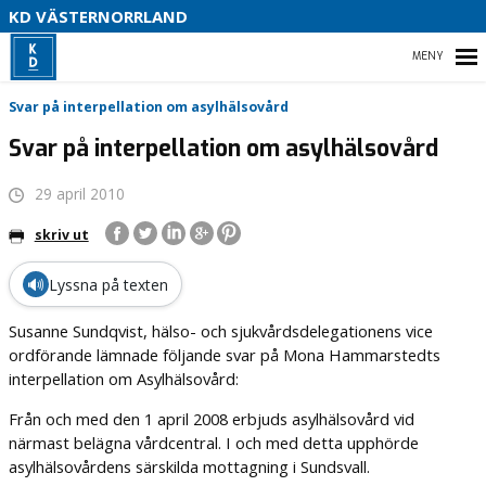
V
KD VÄSTERNORRLAND
U
P
HEM
Svar på interpellation om asylhälsovård
B
Svar på interpellation om asylhälsovård
O
29 april 2010
VÅR POLITIK
skriv ut
PARTIDISTRIKTET
🔊
Lyssna på texten
ENGAGERA DIG
Susanne Sundqvist, hälso- och sjukvårdsdelegationens vice
MEDIA
ordförande lämnade följande svar på Mona Hammarstedts
interpellation om Asylhälsovård:
Från och med den 1 april 2008 erbjuds asylhälsovård vid
närmast belägna vårdcentral. I och med detta upphörde
asylhälsovårdens särskilda mottagning i Sundsvall.