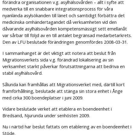
förändra organisationen v.g. asylhälsovården – allt i syfte att
medverka till en snabbare integrationsprocess för våra
nyanlända asylsökanden till länet och samtidigt förbättra det
medicinska omhändertagandet då verksamheten vid den
dåvarande asylhälsovården kompetensmässigt sett emellanåt
var sårbar till följd av en till antalet begränsad medarbetarkrets.
Den av LFU beslutade förändringen genomfördes 2008-03-31.
I sammanhanget är det viktigt att notera att beslut från
Migrationsverkets sida v.g. förändrad lokalisering av sin
verksamhet starkt påverkar förutsättningarna att bedriva en
stabil asylhälsovård.
Sålunda kan framhållas att Migrationsverket med, därtill kort
framförhållning, beslutade att stänga sin stora enhet i Ånge
med cirka 300 boendeplatser i juni 2009.
Vidare beslutade verket att etablera en boendeenhet i
Bredsand, Njurunda under senhösten 2009.
Nu i närtid har beslut fattats om etablering av en boendeenhet i
Stöde.