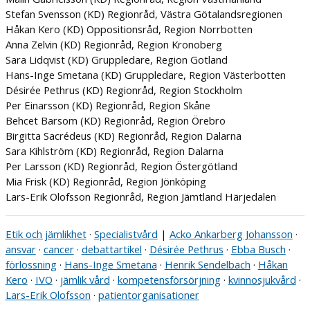
Stefan Svensson (KD) Regionråd, Västra Götalandsregionen
Håkan Kero (KD) Oppositionsråd, Region Norrbotten
Anna Zelvin (KD) Regionråd, Region Kronoberg
Sara Lidqvist (KD) Gruppledare, Region Gotland
Hans-Inge Smetana (KD) Gruppledare, Region Västerbotten
Désirée Pethrus (KD) Regionråd, Region Stockholm
Per Einarsson (KD) Regionråd, Region Skåne
Behcet Barsom (KD) Regionråd, Region Örebro
Birgitta Sacrédeus (KD) Regionråd, Region Dalarna
Sara Kihlström (KD) Regionråd, Region Dalarna
Per Larsson (KD) Regionråd, Region Östergötland
Mia Frisk (KD) Regionråd, Region Jönköping
Lars-Erik Olofsson Regionråd, Region Jämtland Härjedalen
Etik och jämlikhet
·
Specialistvård
|
Acko Ankarberg Johansson
·
ansvar
·
cancer
·
debattartikel
·
Désirée Pethrus
·
Ebba Busch
·
förlossning
·
Hans-Inge Smetana
·
Henrik Sendelbach
·
Håkan
Kero
·
IVO
·
jämlik vård
·
kompetensförsörjning
·
kvinnosjukvård
·
Lars-Erik Olofsson
·
patientorganisationer