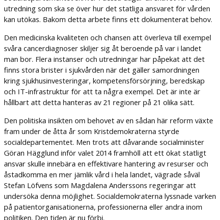
utredning som ska se över hur det statliga ansvaret för vården
kan utökas. Bakom detta arbete finns ett dokumenterat behov.
Den medicinska kvaliteten och chansen att överleva till exempel
svåra cancerdiagnoser skiljer sig åt beroende på var i landet
man bor. Flera instanser och utredningar har påpekat att det
finns stora brister i sjukvården när det gäller samordningen
kring sjukhusinvesteringar, kompetensförsörjning, beredskap
och IT-infrastruktur för att ta några exempel. Det är inte är
hållbart att detta hanteras av 21 regioner på 21 olika sätt.
Den politiska insikten om behovet av en sådan här reform växte
fram under de åtta år som Kristdemokraterna styrde
socialdepartementet. Men trots att dåvarande socialminister
Göran Hägglund inför valet 2014 framhöll att ett ökat statligt
ansvar skulle innebära en effektivare hantering av resurser och
åstadkomma en mer jämlik vård i hela landet, vägrade såväl
Stefan Löfvens som Magdalena Anderssons regeringar att
undersöka denna möjlighet. Socialdemokraterna lyssnade varken
på patientorganisationerna, professionerna eller andra inom
politiken. Den tiden är nu förbi.