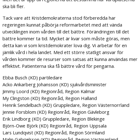
ska bli fler.
Tack vare att Kristdemokraterna stod förberedda har
regeringen kunnat påbörja reformarbetet med att vända
utvecklingen inom vården till det bättre. Förändringen till det
bättre kommer ta tid. Mycket är kvar som måste göras, men
detta kan vi som kristdemokrater lova dig. Vi arbetar för en
jämlik vård i hela landet. Med ett större statligt ansvar för
vården kommer de resurser som satsas att kunna användas mer
effektivt. Patienterna ska få bättre vård för pengarna.
Ebba Busch (KD) partiledare
Acko Ankarberg Johansson (KD) sjukvårdsminister
Jimmy Loord (KD) Regionråd, Region Kalmar
My Clingston (KD) Regionråd, Region Halland
Henrik Sendelbach (KD) Gruppledare, Region Västernorrland
Jennie Forsblom (KD) Regionråd, Region Gävleborg
Erik Lindborg (KD) Gruppledare, Region Blekinge
Björn-Owe Björk (KD) Regionråd, Region Uppsala
Lars Lundqvist (KD) Regionråd, Region Sörmland
Malin Gabrielsson (KD) Regionråd, Region Västmanland