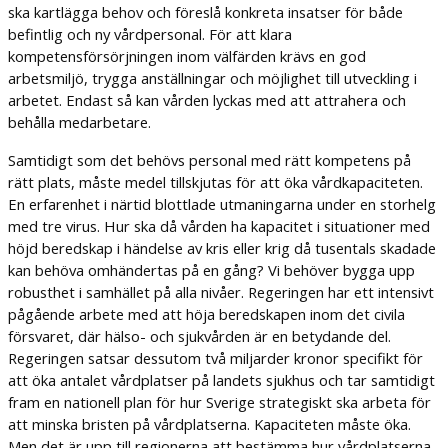
ska kartlägga behov och föreslå konkreta insatser för både
befintlig och ny vårdpersonal. För att klara
kompetensförsörjningen inom välfärden krävs en god
arbetsmiljö, trygga anställningar och möjlighet till utveckling i
arbetet. Endast så kan vården lyckas med att attrahera och
behålla medarbetare.
Samtidigt som det behövs personal med rätt kompetens på
rätt plats, måste medel tillskjutas för att öka vårdkapaciteten.
En erfarenhet i närtid blottlade utmaningarna under en storhelg
med tre virus. Hur ska då vården ha kapacitet i situationer med
höjd beredskap i händelse av kris eller krig då tusentals skadade
kan behöva omhändertas på en gång? Vi behöver bygga upp
robusthet i samhället på alla nivåer. Regeringen har ett intensivt
pågående arbete med att höja beredskapen inom det civila
försvaret, där hälso- och sjukvården är en betydande del.
Regeringen satsar dessutom två miljarder kronor specifikt för
att öka antalet vårdplatser på landets sjukhus och tar samtidigt
fram en nationell plan för hur Sverige strategiskt ska arbeta för
att minska bristen på vårdplatserna. Kapaciteten måste öka.
Men det är upp till regionerna att bestämma hur vårdplatserna