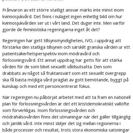
Frånvaron av ett större statligt ansvar märks inte minst inom
kvinnosjukvård. Det finns i nuläget ingen enhetlig bild om hur
kvinnosjukvården ser ut i vårt land. Det duger inte. Men varför
gjorde de feministiska regeringarna inget åt det?
Regeringen har gett tillsynsmyndigheten, IVO, i uppdrag att
förstärka den statliga tillsynen och särskilt granska vården ur ett
patientsäkerhetsperspektiv inom mödravård och
förlossningsvård. Ett annat uppdrag har getts för att stärka
vården för de som blivit sexuellt våldsutsatta. Den som
drabbats av något så fruktansvärt som ett sexuellt övergrepp
ska få bästa möjliga vård präglat av gott bemötande, byggt på
kunskap och med ett personcentrerat fokus.
När regeringen nu påbörjat arbetet med att ta fram en nationell
plan för förlossningsvården är det ett kristdemokratiskt vallöfte
som förverkligas. Inom förlossningsvården och
mödrahälsovården finns det utmaningar när det gäller tillgänglig
och jämlik vård. Inte minst skiljer det sig mellan regionerna i
både processer och resultat, trots stora ekonomiska satsningar