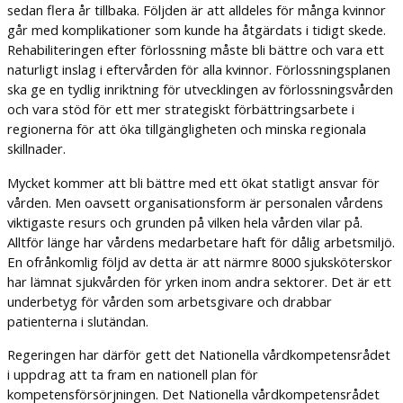
sedan flera år tillbaka. Följden är att alldeles för många kvinnor
går med komplikationer som kunde ha åtgärdats i tidigt skede.
Rehabiliteringen efter förlossning måste bli bättre och vara ett
naturligt inslag i eftervården för alla kvinnor. Förlossningsplanen
ska ge en tydlig inriktning för utvecklingen av förlossningsvården
och vara stöd för ett mer strategiskt förbättringsarbete i
regionerna för att öka tillgängligheten och minska regionala
skillnader.
Mycket kommer att bli bättre med ett ökat statligt ansvar för
vården. Men oavsett organisationsform är personalen vårdens
viktigaste resurs och grunden på vilken hela vården vilar på.
Alltför länge har vårdens medarbetare haft för dålig arbetsmiljö.
En ofrånkomlig följd av detta är att närmre 8000 sjuksköterskor
har lämnat sjukvården för yrken inom andra sektorer. Det är ett
underbetyg för vården som arbetsgivare och drabbar
patienterna i slutändan.
Regeringen har därför gett det Nationella vårdkompetensrådet
i uppdrag att ta fram en nationell plan för
kompetensförsörjningen. Det Nationella vårdkompetensrådet