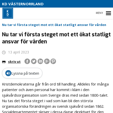
V
KD VÄSTERNORRLAND
U
P
HEM
Nu tar vi första steget mot ett ökat statligt ansvar för vården
B
Nu tar vi första steget mot ett ökat statligt
ansvar för vården
O
VÅR POLITIK
13 april 2023
PARTIDISTRIKTET
skriv ut
ENGAGERA DIG
🔊
Lyssna på texten
MEDIA
Kristdemokraterna går från ord till handling. Alldeles för många
patienter och även personal har kommit i kläm i den
sjukvårdsorganisation som Sverige dras med sedan 1800-talet.
Nu tas det första steget i vad som kan bli den största
organisatoriska förändringen av svensk sjukvård sedan 1862.
Socialdepartementet skriver i dessa dagar direktivet för den