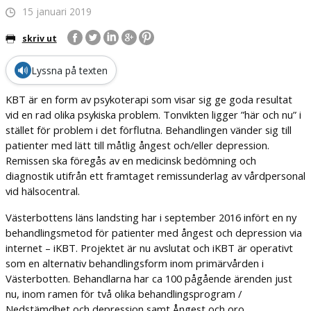
15 januari 2019
skriv ut
🔊
Lyssna på texten
KBT är en form av psykoterapi som visar sig ge goda resultat
vid en rad olika psykiska problem. Tonvikten ligger ”här och nu” i
stället för problem i det förflutna. Behandlingen vänder sig till
patienter med lätt till måtlig ångest och/eller depression.
Remissen ska föregås av en medicinsk bedömning och
diagnostik utifrån ett framtaget remissunderlag av vårdpersonal
vid hälsocentral.
Västerbottens läns landsting har i september 2016 infört en ny
behandlingsmetod för patienter med ångest och depression via
internet – iKBT. Projektet är nu avslutat och iKBT är operativt
som en alternativ behandlingsform inom primärvården i
Västerbotten. Behandlarna har ca 100 pågående ärenden just
nu, inom ramen för två olika behandlingsprogram /
Nedstämdhet och depression samt Ångest och oro.