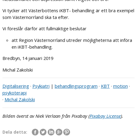
Vi tycker att Västerbottens iKBT- behandling är ett bra exempel
som Västernorrland ska ta efter.
Vi föreslår därför att fullmäktige beslutar
att Region Västernorrland utreder möjligheterna att införa
en iKBT-behandling.
Bredbyn, 14 januari 2019
Michal Zakolski
Digitalisering
·
Psykiatri
|
behandlingsprogram
·
KBT
·
motion
·
psykoterapi
·
Michal Zakolski
Bilden överst av Niek Verlaan från Pixabay (
Pixabay License
).
Dela detta: