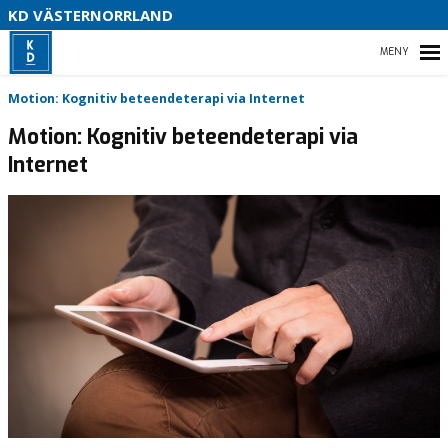
V
KD VÄSTERNORRLAND
U
P
HEM
Motion: Kognitiv beteendeterapi via Internet
B
Motion: Kognitiv beteendeterapi via
Internet
O
VÅR POLITIK
PARTIDISTRIKTET
ENGAGERA DIG
MEDIA