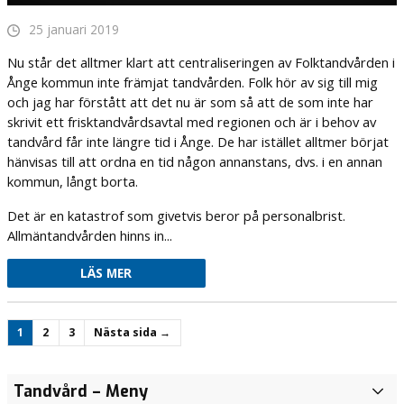
25 januari 2019
Nu står det alltmer klart att centraliseringen av Folktandvården i
Ånge kommun inte främjat tandvården. Folk hör av sig till mig
och jag har förstått att det nu är som så att de som inte har
skrivit ett frisktandvårdsavtal med regionen och är i behov av
tandvård får inte längre tid i Ånge. De har istället alltmer börjat
hänvisas till att ordna en tid någon annanstans, dvs. i en annan
kommun, långt borta.
Det är en katastrof som givetvis beror på personalbrist.
Allmäntandvården hinns in...
LÄS MER
1
2
3
Nästa sida →
Fråga: Status
Förlossningen,
Underlätta
Interpellation:
Hur motverkar
Nu tar
Lyft på luren
Sverige
Förenklat
Årskrönika
Referat
Satsning på
Känns
Låt oss samlas
Köerna
Vi vill se en
Nätläkarna
Patientsäkerheten
Motion:
Patientsäkerheten
Motion:
Årskrönika
Sammandrag från
Vi välkomnar
Interpellation:
Patientsäkerheten
Förändra
Det
Tandvård
– Meny
Ä