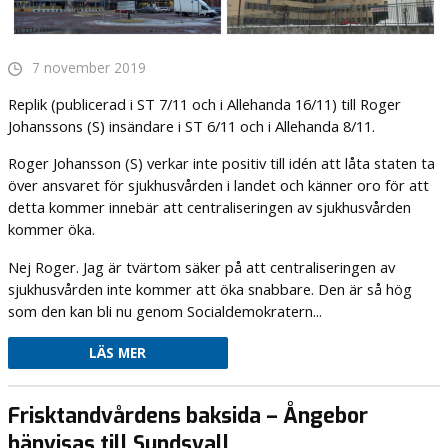
7 november 2019
Replik (publicerad i ST 7/11 och i Allehanda 16/11) till Roger
Johanssons (S) insändare i ST 6/11 och i Allehanda 8/11.
Roger Johansson (S) verkar inte positiv till idén att låta staten ta
över ansvaret för sjukhusvården i landet och känner oro för att
detta kommer innebär att centraliseringen av sjukhusvården
kommer öka.
Nej Roger. Jag är tvärtom säker på att centraliseringen av
sjukhusvården inte kommer att öka snabbare. Den är så hög
som den kan bli nu genom Socialdemokratern...
LÄS MER
Frisktandvårdens baksida – Ångebor
hänvisas till Sundsvall