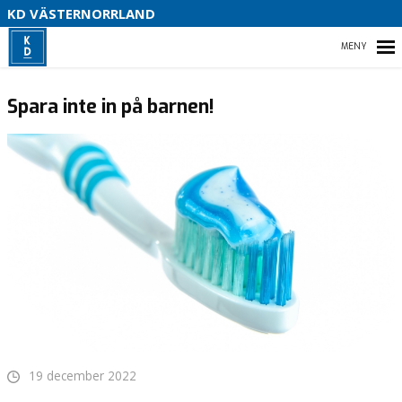
V
KD VÄSTERNORRLAND
U
P
HEM
B
Spara inte in på barnen!
O
VÅR POLITIK
PARTIDISTRIKTET
ENGAGERA DIG
MEDIA
19 december 2022