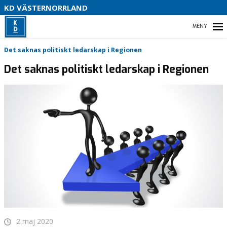
V
KD VÄSTERNORRLAND
U
P
HEM
Det saknas politiskt ledarskap i Regionen
B
Det saknas politiskt ledarskap i Regionen
O
VÅR POLITIK
PARTIDISTRIKTET
ENGAGERA DIG
MEDIA
2 maj 2020