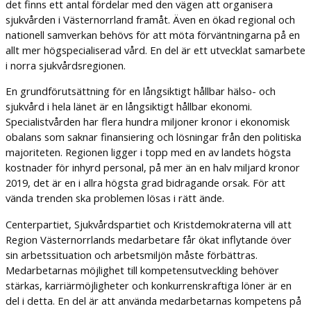
det finns ett antal fördelar med den vägen att organisera
sjukvården i Västernorrland framåt. Även en ökad regional och
nationell samverkan behövs för att möta förväntningarna på en
allt mer högspecialiserad vård. En del är ett utvecklat samarbete
i norra sjukvårdsregionen.
En grundförutsättning för en långsiktigt hållbar hälso- och
sjukvård i hela länet är en långsiktigt hållbar ekonomi.
Specialistvården har flera hundra miljoner kronor i ekonomisk
obalans som saknar finansiering och lösningar från den politiska
majoriteten. Regionen ligger i topp med en av landets högsta
kostnader för inhyrd personal, på mer än en halv miljard kronor
2019, det är en i allra högsta grad bidragande orsak. För att
vända trenden ska problemen lösas i rätt ände.
Centerpartiet, Sjukvårdspartiet och Kristdemokraterna vill att
Region Västernorrlands medarbetare får ökat inflytande över
sin arbetssituation och arbetsmiljön måste förbättras.
Medarbetarnas möjlighet till kompetensutveckling behöver
stärkas, karriärmöjligheter och konkurrenskraftiga löner är en
del i detta. En del är att använda medarbetarnas kompetens på