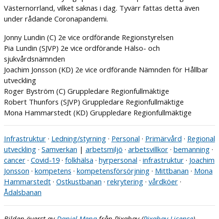
Västernorrland, vilket saknas i dag. Tyvärr fattas detta även
under rådande Coronapandemi.
Jonny Lundin (C) 2e vice ordförande Regionstyrelsen
Pia Lundin (SJVP) 2e vice ordförande Hälso- och
sjukvårdsnämnden
Joachim Jonsson (KD) 2e vice ordförande Nämnden för Hållbar
utveckling
Roger Byström (C) Gruppledare Regionfullmäktige
Robert Thunfors (SJVP) Gruppledare Regionfullmäktige
Mona Hammarstedt (KD) Gruppledare Regionfullmäktige
Infrastruktur
·
Ledning/styrning
·
Personal
·
Primärvård
·
Regional
utveckling
·
Samverkan
|
arbetsmiljö
·
arbetsvillkor
·
bemanning
·
cancer
·
Covid-19
·
folkhälsa
·
hyrpersonal
·
infrastruktur
·
Joachim
Jonsson
·
kompetens
·
kompetensförsörjning
·
Mittbanan
·
Mona
Hammarstedt
·
Ostkustbanan
·
rekrytering
·
vårdköer
·
Ådalsbanan
Bilden överst av
Daniel Mena
från Pixabay (
Pixabay License
).