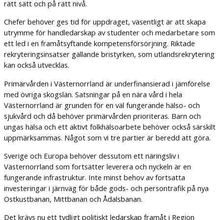
rätt sätt och på rätt nivå.
Chefer behöver ges tid för uppdraget, väsentligt är att skapa
utrymme för handledarskap av studenter och medarbetare som
ett led i en framåtsyftande kompetensförsörjning. Riktade
rekryteringsinsatser gällande bristyrken, som utlandsrekrytering
kan också utvecklas.
Primärvården i Västernorrland är underfinansierad i jämförelse
med övriga skogslän. Satsningar på en nära vård i hela
Västernorrland är grunden för en väl fungerande hälso- och
sjukvård och då behöver primärvården prioriteras. Barn och
ungas hälsa och ett aktivt folkhälsoarbete behöver också särskilt
uppmärksammas. Något som vi tre partier är beredd att göra.
Sverige och Europa behöver dessutom ett näringsliv i
Västernorrland som fortsätter leverera och nyckeln är en
fungerande infrastruktur. Inte minst behov av fortsatta
investeringar i järnväg för både gods- och persontrafik på nya
Ostkustbanan, Mittbanan och Ådalsbanan.
Det krävs nu ett tydligt politiskt ledarskap framåt i Region