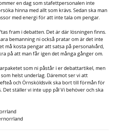
kommer en dag som stafettpersonalen inte
 försöka hinna med allt som krävs. Sedan ska man
ssor med energi för att inte tala om pengar.
as fram i debatten. Det är där lösningen finns.
bara bemanning ni också pratar om är det inte
et må kosta pengar att satsa på personalvård,
äkra på att man får igen det många gånger om.
sparpaketet som ni påstår i er debattartikel, men
a som helst underlag. Däremot ser vi att
efteå och Örnsköldsvik ska bort till förmån för
. Det ställer vi inte upp på! Vi behöver och ska
orrland
ernorrland