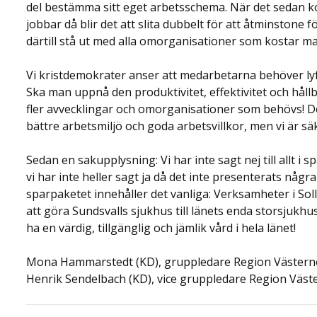
del bestämma sitt eget arbetsschema. När det sedan 
jobbar då blir det att slita dubbelt för att åtminstone
därtill stå ut med alla omorganisationer som kostar ma
Vi kristdemokrater anser att medarbetarna behöver lyft
Ska man uppnå den produktivitet, effektivitet och håll
fler avvecklingar och omorganisationer som behövs! D
bättre arbetsmiljö och goda arbetsvillkor, men vi är s
Sedan en sakupplysning: Vi har inte sagt nej till allt i 
vi har inte heller sagt ja då det inte presenterats någr
sparpaketet innehåller det vanliga: Verksamheter i Soll
att göra Sundsvalls sjukhus till länets enda storsjukhus
ha en värdig, tillgänglig och jämlik vård i hela länet!
Mona Hammarstedt (KD), gruppledare Region Västern
Henrik Sendelbach (KD), vice gruppledare Region Väst