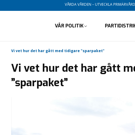
VÅRDA VÅRDEN – UTVECKLA PRIMÄRVÅR
VÅR POLITIK
PARTIDISTR
Vi vet hur det har gått med tidigare "sparpaket"
Vi vet hur det har gått m
”sparpaket”