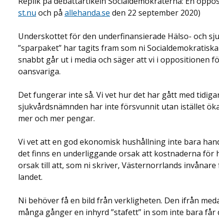
Replik på debattartikeln Socialdemokraterna: En oppos
st.nu
och på
allehanda.se
den 22 september 2020)
Underskottet för den underfinansierade Hälso- och sj
”sparpaket” har tagits fram som ni Socialdemokratiska t
snabbt går ut i media och säger att vi i oppositionen fö
oansvariga.
Det fungerar inte så. Vi vet hur det har gått med tidig
sjukvårdsnämnden har inte försvunnit utan istället ökat 
mer och mer pengar.
Vi vet att en god ekonomisk hushållning inte bara handlar
det finns en underliggande orsak att kostnaderna för h
orsak till att, som ni skriver, Västernorrlands invånare
landet.
Ni behöver få en bild från verkligheten. Den ifrån me
många gånger en inhyrd ”stafett” in som inte bara får d