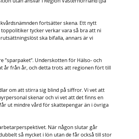
ition utan ansvar i Region Västernorrland (på
ukvårdsnämnden fortsätter skena. Ett nytt
oppolitiker tycker verkar vara så bra att ni
rutsättningslöst ska bifalla, annars är vi
are ”sparpaket”. Underskotten för Hälso- och
år från år, och detta trots att regionen fört till
 om att stirra sig blind på siffror. Vi vet att
yrpersonal skenar och vi vet att det finns en
 får ut mindre vård för skattepengar än i övriga
darbetarperspektivet. När någon slutar går
ubbelt så mycket i lön utan de får också till stor