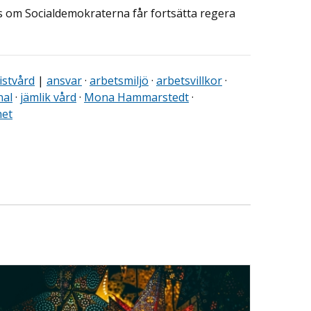
us om Socialdemokraterna får fortsätta regera
istvård
|
ansvar
·
arbetsmiljö
·
arbetsvillkor
·
nal
·
jämlik vård
·
Mona Hammarstedt
·
het