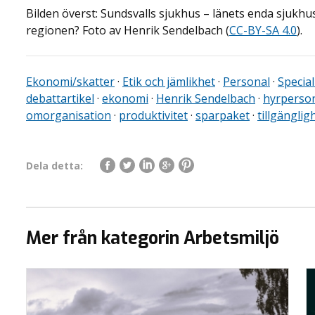
Bilden överst: Sundsvalls sjukhus – länets enda sjukh
regionen? Foto av Henrik Sendelbach (
CC-BY-SA 4.0
).
Ekonomi/skatter
·
Etik och jämlikhet
·
Personal
·
Special
debattartikel
·
ekonomi
·
Henrik Sendelbach
·
hyrperso
omorganisation
·
produktivitet
·
sparpaket
·
tillgänglig
Dela detta:
Mer från kategorin Arbetsmiljö