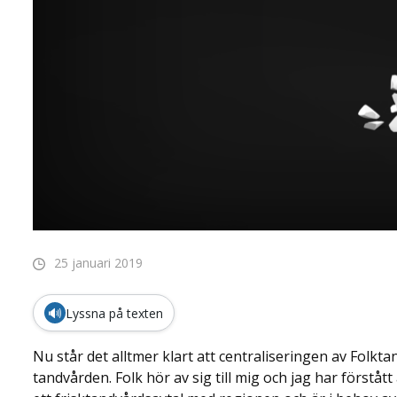
25 januari 2019
🔊
Lyssna på texten
Nu står det alltmer klart att centraliseringen av Folk
tandvården. Folk hör av sig till mig och jag har förstått