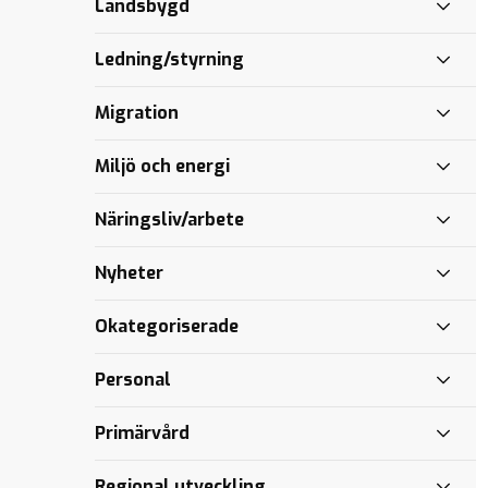
Landsbygd
Ge
för
länets
Årskrönika
familjer
vården
pojkar
2021
mer
Ledning/styrning
makt
Personal och
patienter i
Migration
Sundsvall
drabbas av
Miljö och energi
regionens
misslyckanden
Näringsliv/arbete
Nyheter
Okategoriserade
Personal
Primärvård
Regional utveckling