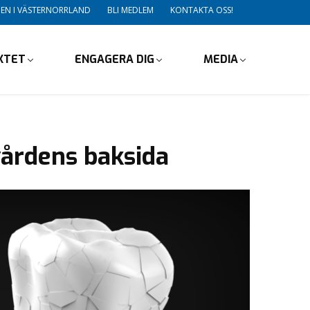
DEN I VÄSTERNORRLAND
BLI MEDLEM
KONTAKTA OSS!
IKTET
ENGAGERA DIG
MEDIA
vårdens baksida