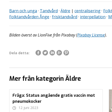
Barn och unga
·
Tandvård
·
Äldre
|
centralisering
·
Folk
Folktandvården Ånge
·
frisktandvård
·
interpellation
·
M
Bilden överst av LionFive från Pixabay (
Pixabay License
).
Dela detta:
Mer från kategorin Äldre
Fråga: Status angående gratis vaccin mot
pneumokocker
12 juni 2023