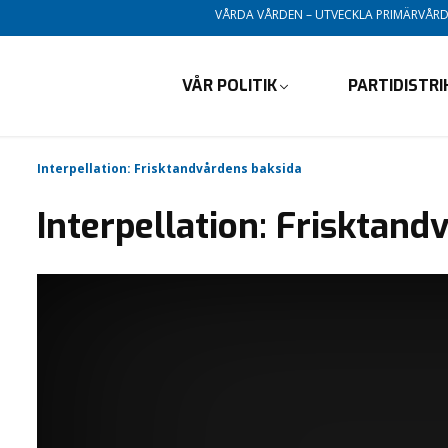
VÅRDA VÅRDEN – UTVECKLA PRIMÄRVÅR
VÅR POLITIK
PARTIDISTR
Interpellation: Frisktandvårdens baksida
Interpellation: Frisktand