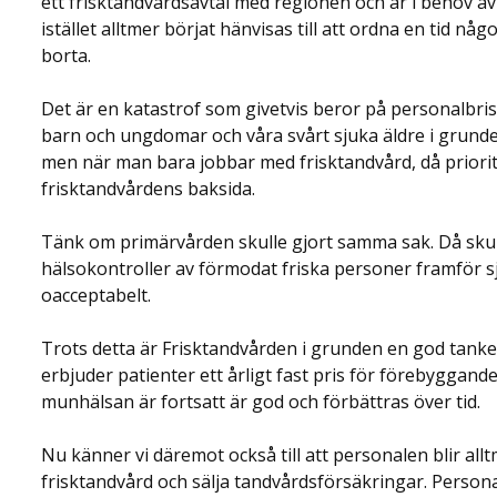
ett frisktandvårdsavtal med regionen och är i behov av 
istället alltmer börjat hänvisas till att ordna en tid 
borta.
Det är en katastrof som givetvis beror på personalbri
barn och ungdomar och våra svårt sjuka äldre i grunden
men när man bara jobbar med frisktandvård, då priorit
frisktandvårdens baksida.
Tänk om primärvården skulle gjort samma sak. Då skul
hälsokontroller av förmodat friska personer framför sj
oacceptabelt.
Trots detta är Frisktandvården i grunden en god tank
erbjuder patienter ett årligt fast pris för förebyggand
munhälsan är fortsatt är god och förbättras över tid.
Nu känner vi däremot också till att personalen blir all
frisktandvård och sälja tandvårdsförsäkringar. Persona