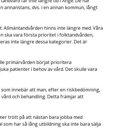
tandvård får inte längre tid i Ånge. De har
någon annanstans, dvs. i en annan kommun, långt
st. Allmäntandvården hinns inte längre med. Våra
 ska vara första prioritet i folktandvården,
eras inte längre dessa kategorier. Det är
le primärvården börjat prioritera
uka patienter i behov av vård. Det skulle vara
e som innebär att man, efter en riskbedömning,
e vård och behandling. Detta främjar att
tmer trött på att nästan bara jobba med
l som har så lång utbildning ska inte bara sälja