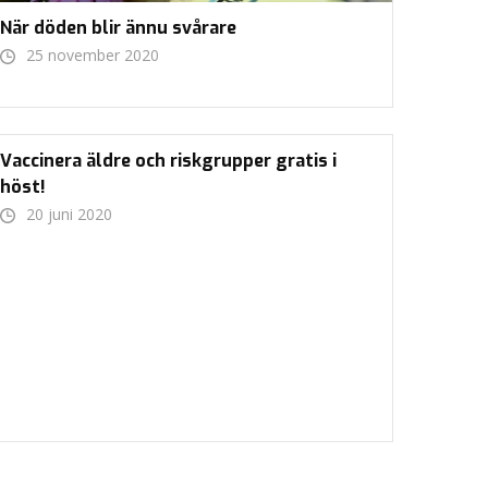
När döden blir ännu svårare
25 november 2020
Vaccinera äldre och riskgrupper gratis i
höst!
20 juni 2020