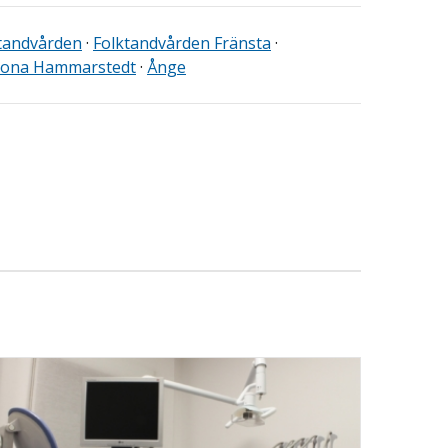
tandvården
·
Folktandvården Fränsta
·
ona Hammarstedt
·
Ånge