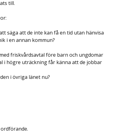
s till.
or:
tt säga att de inte kan få en tid utan hänvisa
linik i en annan kommun?
e med friskvårdsavtal före barn och ungdomar
nal i högre uträckning får känna att de jobbar
rden i övriga länet nu?
s ordförande.