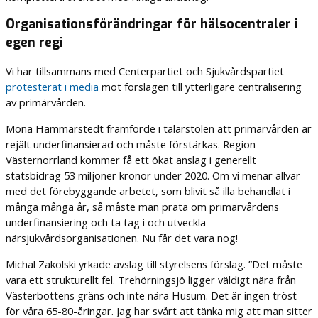
Organisationsförändringar för hälsocentraler i
egen regi
Vi har tillsammans med Centerpartiet och Sjukvårdspartiet
protesterat i media
mot förslagen till ytterligare centralisering
av primärvården.
Mona Hammarstedt framförde i talarstolen att primärvården är
rejält underfinansierad och måste förstärkas. Region
Västernorrland kommer få ett ökat anslag i generellt
statsbidrag 53 miljoner kronor under 2020. Om vi menar allvar
med det förebyggande arbetet, som blivit så illa behandlat i
många många år, så måste man prata om primärvårdens
underfinansiering och ta tag i och utveckla
närsjukvårdsorganisationen. Nu får det vara nog!
Michal Zakolski yrkade avslag till styrelsens förslag. ”Det måste
vara ett strukturellt fel. Trehörningsjö ligger väldigt nära från
Västerbottens gräns och inte nära Husum. Det är ingen tröst
för våra 65-80-åringar. Jag har svårt att tänka mig att man sitter