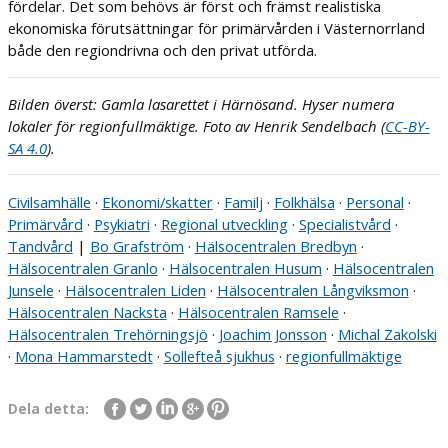
fördelar. Det som behövs är först och främst realistiska
ekonomiska förutsättningar för primärvården i Västernorrland
både den regiondrivna och den privat utförda.
Bilden överst: Gamla lasarettet i Härnösand. Hyser numera
lokaler för regionfullmäktige. Foto av Henrik Sendelbach (
CC-BY-
SA 4.0
).
Civilsamhälle
·
Ekonomi/skatter
·
Familj
·
Folkhälsa
·
Personal
·
Primärvård
·
Psykiatri
·
Regional utveckling
·
Specialistvård
·
Tandvård
|
Bo Grafström
·
Hälsocentralen Bredbyn
·
Hälsocentralen Granlo
·
Hälsocentralen Husum
·
Hälsocentralen
Junsele
·
Hälsocentralen Liden
·
Hälsocentralen Långviksmon
·
Hälsocentralen Nacksta
·
Hälsocentralen Ramsele
·
Hälsocentralen Trehörningsjö
·
Joachim Jonsson
·
Michal Zakolski
·
Mona Hammarstedt
·
Sollefteå sjukhus
·
regionfullmäktige
Dela detta: