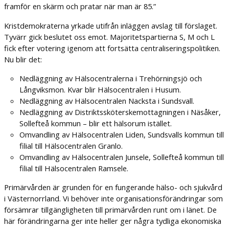
framför en skärm och pratar när man är 85.”
Kristdemokraterna yrkade utifrån inläggen avslag till förslaget.
Tyvärr gick beslutet oss emot. Majoritetspartierna S, M och L
fick efter votering igenom att fortsätta centraliseringspolitiken.
Nu blir det:
Nedläggning av Hälsocentralerna i Trehörningsjö och
Långviksmon. Kvar blir Hälsocentralen i Husum.
Nedläggning av Hälsocentralen Nacksta i Sundsvall.
Nedläggning av Distriktssköterskemottagningen i Näsåker,
Sollefteå kommun – blir ett hälsorum istället.
Omvandling av Hälsocentralen Liden, Sundsvalls kommun till
filial till Hälsocentralen Granlo.
Omvandling av Hälsocentralen Junsele, Sollefteå kommun till
filial till Hälsocentralen Ramsele.
Primärvården är grunden för en fungerande hälso- och sjukvård
i Västernorrland. Vi behöver inte organisationsförändringar som
försämrar tillgängligheten till primärvården runt om i länet. De
här förändringarna ger inte heller ger några tydliga ekonomiska