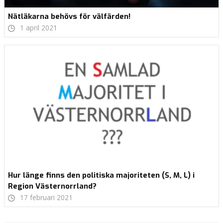
Nätläkarna behövs för välfärden!
1 april 2021
Hur länge finns den politiska majoriteten (S, M, L) i
Region Västernorrland?
17 februari 2021