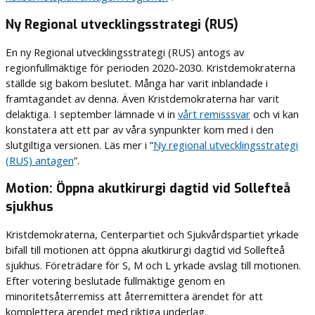
Ny Regional utvecklingsstrategi (RUS)
En ny Regional utvecklingsstrategi (RUS) antogs av
regionfullmäktige för perioden 2020-2030. Kristdemokraterna
ställde sig bakom beslutet. Många har varit inblandade i
framtagandet av denna. Även Kristdemokraterna har varit
delaktiga. I september lämnade vi in
vårt remisssvar
och vi kan
konstatera att ett par av våra synpunkter kom med i den
slutgiltiga versionen. Läs mer i ”
Ny regional utvecklingsstrategi
(RUS) antagen
”.
Motion: Öppna akutkirurgi dagtid vid Sollefteå
sjukhus
Kristdemokraterna, Centerpartiet och Sjukvårdspartiet yrkade
bifall till motionen att öppna akutkirurgi dagtid vid Sollefteå
sjukhus. Företrädare för S, M och L yrkade avslag till motionen.
Efter votering beslutade fullmäktige genom en
minoritetsåterremiss att återremittera ärendet för att
komplettera ärendet med riktiga underlag.