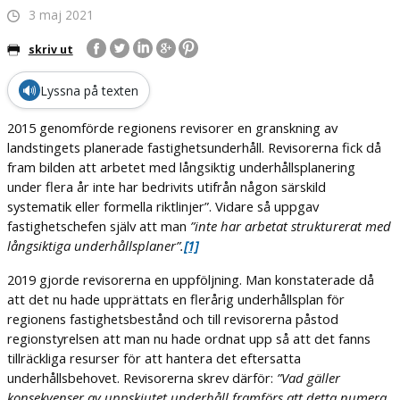
3 maj 2021
skriv ut
🔊
Lyssna på texten
2015 genomförde regionens revisorer en granskning av
landstingets planerade fastighetsunderhåll. Revisorerna fick då
fram bilden att arbetet med långsiktig underhållsplanering
under flera år inte har bedrivits utifrån någon särskild
systematik eller formella riktlinjer”. Vidare så uppgav
fastighetschefen själv att man
”inte har arbetat strukturerat med
långsiktiga underhållsplaner”.
[1]
2019 gjorde revisorerna en uppföljning. Man konstaterade då
att det nu hade upprättats en flerårig underhållsplan för
regionens fastighetsbestånd och till revisorerna påstod
regionstyrelsen att man nu hade ordnat upp så att det fanns
tillräckliga resurser för att hantera det eftersatta
underhållsbehovet. Revisorerna skrev därför:
”Vad gäller
konsekvenser av uppskjutet underhåll framförs att detta numera