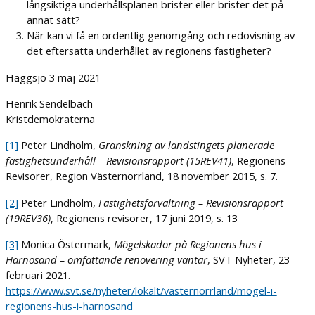
långsiktiga underhållsplanen brister eller brister det på
annat sätt?
När kan vi få en ordentlig genomgång och redovisning av
det eftersatta underhållet av regionens fastigheter?
Häggsjö 3 maj 2021
Henrik Sendelbach
Kristdemokraterna
[1]
Peter Lindholm,
Granskning av landstingets planerade
fastighetsunderhåll – Revisionsrapport (15REV41)
, Regionens
Revisorer, Region Västernorrland, 18 november 2015, s. 7.
[2]
Peter Lindholm,
Fastighetsförvaltning – Revisionsrapport
(19REV36)
, Regionens revisorer, 17 juni 2019, s. 13
[3]
Monica Östermark,
Mögelskador på Regionens hus i
Härnösand – omfattande renovering väntar
, SVT Nyheter, 23
februari 2021.
https://www.svt.se/nyheter/lokalt/vasternorrland/mogel-i-
regionens-hus-i-harnosand