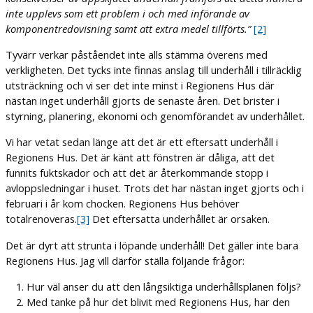
inte upplevs som ett problem i och med införande av
komponentredovisning samt att extra medel tillförts.”
[2]
Tyvärr verkar påståendet inte alls stämma överens med
verkligheten. Det tycks inte finnas anslag till underhåll i tillräcklig
utsträckning och vi ser det inte minst i Regionens Hus där
nästan inget underhåll gjorts de senaste åren. Det brister i
styrning, planering, ekonomi och genomförandet av underhållet.
Vi har vetat sedan länge att det är ett eftersatt underhåll i
Regionens Hus. Det är känt att fönstren är dåliga, att det
funnits fuktskador och att det är återkommande stopp i
avloppsledningar i huset. Trots det har nästan inget gjorts och i
februari i år kom chocken. Regionens Hus behöver
totalrenoveras.
[3]
Det eftersatta underhållet är orsaken.
Det är dyrt att strunta i löpande underhåll! Det gäller inte bara
Regionens Hus. Jag vill därför ställa följande frågor:
Hur väl anser du att den långsiktiga underhållsplanen följs?
Med tanke på hur det blivit med Regionens Hus, har den