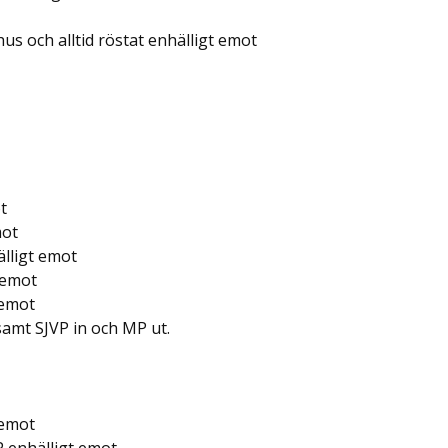
hus och alltid röstat enhälligt emot
t
mot
lligt emot
 emot
 emot
 samt SJVP in och MP ut.
 emot