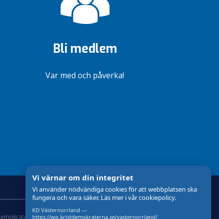
Bli medlem
Var med och påverka!
Vi värnar om din integritet
Vi använder nödvändiga cookies för att webbplatsen ska
fungera och vara säker. Läs mer i vår cookiepolicy.
KD Västernorrland —
demokraterna
Om Cookies
Skapad med
av wasabiweb
https://wp.kristdemokraterna.se/vasternorrland/