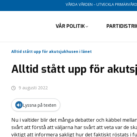
VÅRDA VÅRDEN – UTVECKLA PRIMÄRVÅR
VÅR POLITIK
PARTIDISTR
Alltid stått upp för akutsjukhusen i länet
Alltid stått upp för akuts
9 augusti 2022
🔊
Lyssna på texten
Nu i valtider blir det många debatter och käbbel mellan
svårt att förstå att väljarna har svårt att veta var de sk
viktigt att informera sakligt hur det faktiskt röstats i 