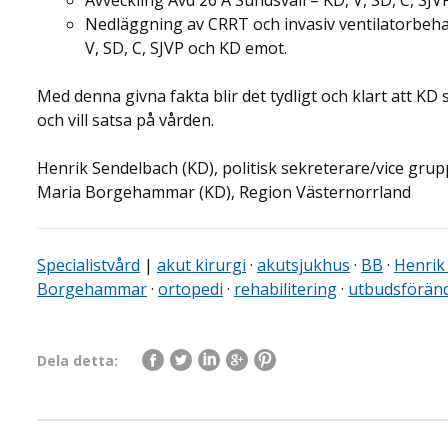
Avveckling Avd 26 A Sundsvall – KD, V, SD, C, SJV
Nedläggning av CRRT och invasiv ventilatorbehand
V, SD, C, SJVP och KD emot.
Med denna givna fakta blir det tydligt och klart att KD 
och vill satsa på vården.
Henrik Sendelbach (KD), politisk sekreterare/vice gru
Maria Borgehammar (KD), Region Västernorrland
Specialistvård
|
akut kirurgi
·
akutsjukhus
·
BB
·
Henrik
Borgehammar
·
ortopedi
·
rehabilitering
·
utbudsförän
Dela detta: