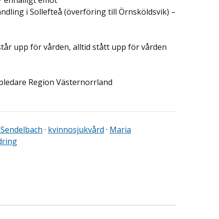
P enhälligt emot
ling i Sollefteå (överföring till Örnsköldsvik) –
står upp för vården, alltid stått upp för vården
ppledare Region Västernorrland
 Sendelbach
·
kvinnosjukvård
·
Maria
dring