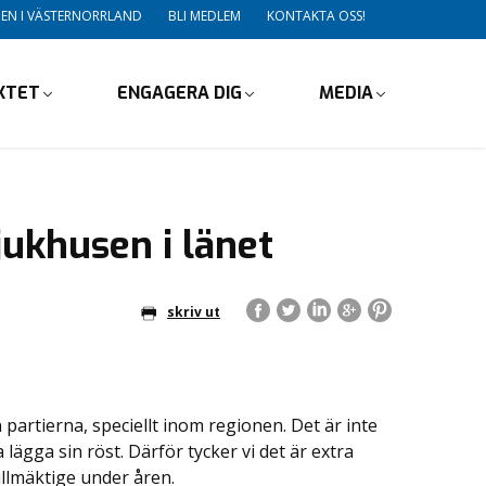
DEN I VÄSTERNORRLAND
BLI MEDLEM
KONTAKTA OSS!
IKTET
ENGAGERA DIG
MEDIA
jukhusen i länet
skriv ut
 partierna, speciellt inom regionen. Det är inte
a lägga sin röst. Därför tycker vi det är extra
fullmäktige under åren.