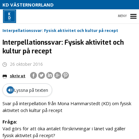
V
KD VÄSTERNORRLAND
U
P
HEM
Interpellationssvar: Fysisk aktivitet och kultur på recept
B
Interpellationssvar: Fysisk aktivitet och
kultur på recept
O
VÅR POLITIK
26 oktober 2016
PARTIDISTRIKTET
skriv ut
ENGAGERA DIG
🔊
Lyssna på texten
MEDIA
Svar på interpellation från Mona Hammarstedt (KD) om fysisk
aktivitet och kultur på recept
Fråga:
Vad görs för att öka antalet förskrivningar i länet vad gäller
fysisk aktivitet på recept?