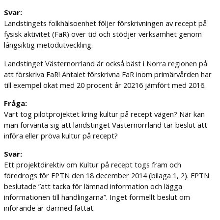
Svar:
Landstingets folkhälsoenhet följer förskrivningen av recept på
fysisk aktivitet (FaR) över tid och stödjer verksamhet genom
långsiktig metodutveckling.
Landstinget Västernorrland är också bäst i Norra regionen på
att förskriva FaR! Antalet förskrivna FaR inom primärvården har
till exempel ökat med 20 procent år 20216 jämfört med 2016.
Fråga:
Vart tog pilotprojektet kring kultur på recept vägen? När kan
man förvänta sig att landstinget Västernorrland tar beslut att
införa eller pröva kultur på recept?
Svar:
Ett projektdirektiv om Kultur på recept togs fram och
föredrogs för FPTN den 18 december 2014 (bilaga 1, 2). FPTN
beslutade ”att tacka för lämnad information och lägga
informationen till handlingarna”. Inget formellt beslut om
införande är därmed fattat.