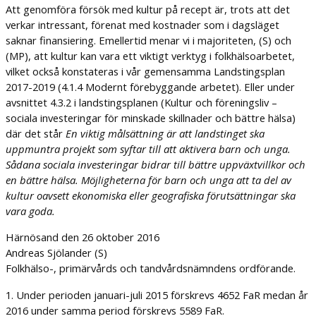
Att genomföra försök med kultur på recept är, trots att det
verkar intressant, förenat med kostnader som i dagsläget
saknar finansiering. Emellertid menar vi i majoriteten, (S) och
(MP), att kultur kan vara ett viktigt verktyg i folkhälsoarbetet,
vilket också konstateras i vår gemensamma Landstingsplan
2017-2019 (4.1.4 Modernt förebyggande arbetet). Eller under
avsnittet 4.3.2 i landstingsplanen (Kultur och föreningsliv –
sociala investeringar för minskade skillnader och bättre hälsa)
där det står
En viktig målsättning är att landstinget ska
uppmuntra projekt som syftar till att aktivera barn och unga.
Sådana sociala investeringar bidrar till bättre uppväxtvillkor och
en bättre hälsa. Möjligheterna för barn och unga att ta del av
kultur oavsett ekonomiska eller geografiska förutsättningar ska
vara goda.
Härnösand den 26 oktober 2016
Andreas Sjölander (S)
Folkhälso-, primärvårds och tandvårdsnämndens ordförande.
1. Under perioden januari-juli 2015 förskrevs 4652 FaR medan år
2016 under samma period förskrevs 5589 FaR.