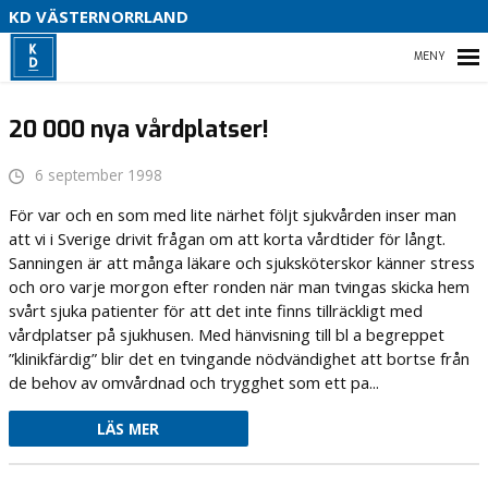
V
KD VÄSTERNORRLAND
U
P
HEM
B
20 000 nya vårdplatser!
6 september 1998
O
VÅR POLITIK
För var och en som med lite närhet följt sjukvården inser man
att vi i Sverige drivit frågan om att korta vårdtider för långt.
PARTIDISTRIKTET
Sanningen är att många läkare och sjuksköterskor känner stress
och oro varje morgon efter ronden när man tvingas skicka hem
ENGAGERA DIG
svårt sjuka patienter för att det inte finns tillräckligt med
vårdplatser på sjukhusen. Med hänvisning till bl a begreppet
MEDIA
”klinikfärdig” blir det en tvingande nödvändighet att bortse från
de behov av omvårdnad och trygghet som ett pa...
LÄS MER