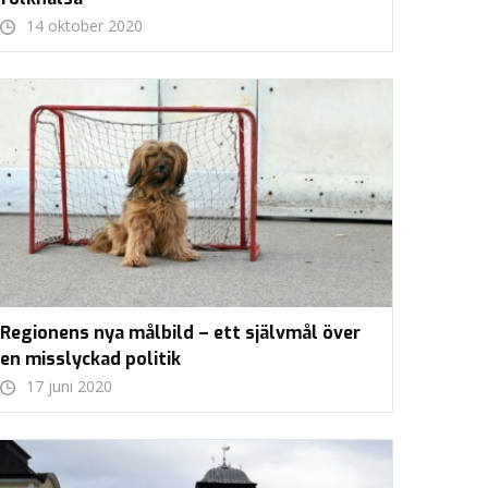
14 oktober 2020
Regionens nya målbild – ett självmål över
en misslyckad politik
17 juni 2020