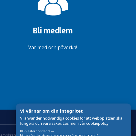
Bli medlem
Var med och påverka!
Vi värnar om din integritet
Vi använder nödvändiga cookies för att webbplatsen ska
fungera och vara säker. Läs mer i vår cookiepolicy.
KD Västernorrland —
demokraterna
Om Cookies
Skapad med
av wasabiweb
https://wp.kristdemokraterna.se/vasternorrland/