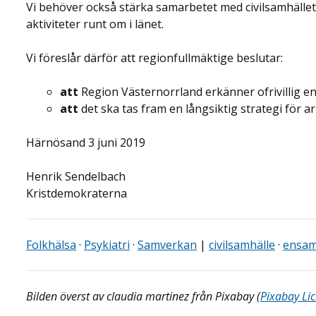
Vi behöver också stärka samarbetet med civilsamhället f
aktiviteter runt om i länet.
Vi föreslår därför att regionfullmäktige beslutar:
att
Region Västernorrland erkänner ofrivillig 
att
det ska tas fram en långsiktig strategi för a
Härnösand 3 juni 2019
Henrik Sendelbach
Kristdemokraterna
Folkhälsa
·
Psykiatri
·
Samverkan
|
civilsamhälle
·
ensam
Bilden överst av claudia martinez från Pixabay (
Pixabay Li