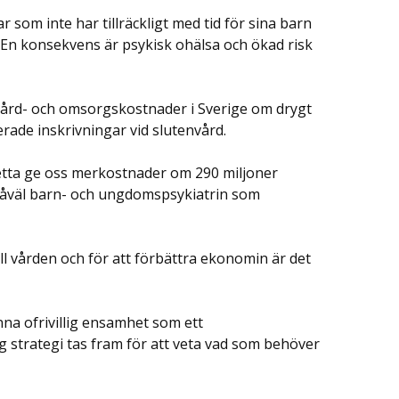
 som inte har tillräckligt med tid för sina barn
 En konsekvens är psykisk ohälsa och ökad risk
vård- och omsorgskostnader i Sverige om drygt
rade inskrivningar vid slutenvård.
etta ge oss merkostnader om 290 miljoner
ll såväl barn- och ungdomspsykiatrin som
ll vården och för att förbättra ekonomin är det
na ofrivillig ensamhet som ett
g strategi tas fram för att veta vad som behöver