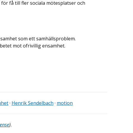
ör få till fler sociala mötesplatser och
ensamhet som ett samhällsproblem.
rbetet mot ofrivillig ensamhet.
het
·
Henrik Sendelbach
·
motion
cense
).