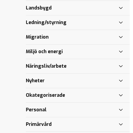
Hammarstedt
Ge
för
länets
Årskrönika
Landsbygd
(KD) om
familjer
vården
pojkar
2021
Skandionkliniken
mer
makt
Personal och
Ledning/styrning
patienter i
Sundsvall
Migration
drabbas av
regionens
Miljö och energi
misslyckanden
Näringsliv/arbete
Nyheter
Okategoriserade
Personal
Primärvård