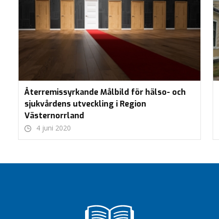
Återremissyrkande Målbild för hälso- och
sjukvårdens utveckling i Region
Västernorrland
4 juni 2020