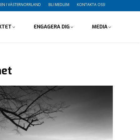
DEN I VÄSTERNORRLAND
BLI MEDLEM
KONTAKTA OSS!
IKTET
ENGAGERA DIG
MEDIA
het