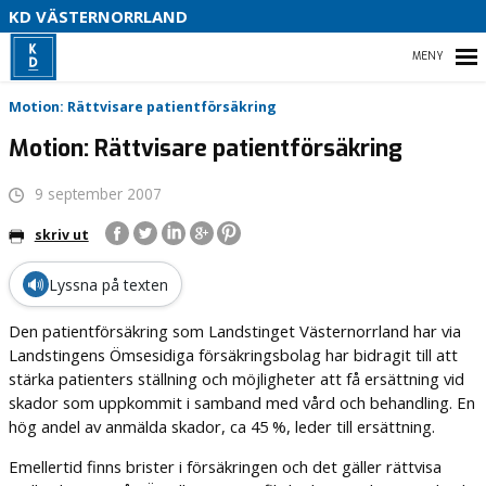
V
KD VÄSTERNORRLAND
U
P
HEM
Motion: Rättvisare patientförsäkring
B
Motion: Rättvisare patientförsäkring
O
9 september 2007
VÅR POLITIK
skriv ut
PARTIDISTRIKTET
🔊
Lyssna på texten
ENGAGERA DIG
Den patientförsäkring som Landstinget Västernorrland har via
MEDIA
Landstingens Ömsesidiga försäkringsbolag har bidragit till att
stärka patienters ställning och möjligheter att få ersättning vid
skador som uppkommit i samband med vård och behandling. En
hög andel av anmälda skador, ca 45 %, leder till ersättning.
Emellertid finns brister i försäkringen och det gäller rättvisa