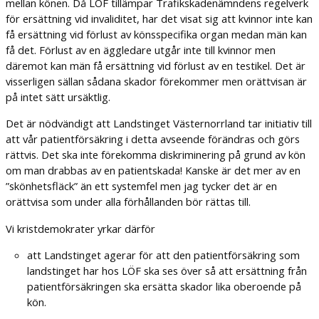
mellan könen. Då LÖF tillämpar Trafikskadenämndens regelverk
för ersättning vid invaliditet, har det visat sig att kvinnor inte kan
få ersättning vid förlust av könsspecifika organ medan män kan
få det. Förlust av en äggledare utgår inte till kvinnor men
däremot kan män få ersättning vid förlust av en testikel. Det är
visserligen sällan sådana skador förekommer men orättvisan är
på intet sätt ursäktlig.
Det är nödvändigt att Landstinget Västernorrland tar initiativ till
att vår patientförsäkring i detta avseende förändras och görs
rättvis. Det ska inte förekomma diskriminering på grund av kön
om man drabbas av en patientskada! Kanske är det mer av en
”skönhetsfläck” än ett systemfel men jag tycker det är en
orättvisa som under alla förhållanden bör rättas till.
Vi kristdemokrater yrkar därför
att Landstinget agerar för att den patientförsäkring som
landstinget har hos LÖF ska ses över så att ersättning från
patientförsäkringen ska ersätta skador lika oberoende på
kön.