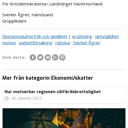
För Kristdemokraterna i Landstinget Västernorrland
Sverker Ågren, Härnösand
Gruppledare
Ekonomi/skatter
Etik och jämlikhet
|
ersättning
·
jämställdhet
·
motion
·
patientförsäkring
·
rättvisa
·
Sverker Ågren
Dela detta:
Mer från kategorin Ekonomi/skatter
Hur motverkar regionen välfärdsbrottslighet
30 oktober 2023