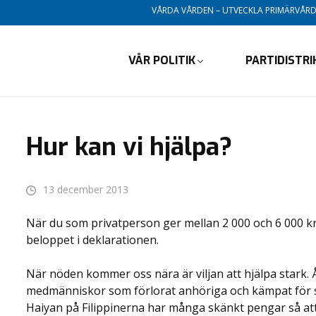
VÅRDA VÅRDEN – UTVECKLA PRIMÄRVÅR
VÅR POLITIK
PARTIDISTR
Hur kan vi hjälpa?
13 december 2013
När du som privatperson ger mellan 2 000 och 6 000 kro
beloppet i deklarationen.
När nöden kommer oss nära är viljan att hjälpa stark. Å
medmänniskor som förlorat anhöriga och kämpat för 
Haiyan på Filippinerna har många skänkt pengar så att f