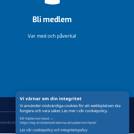
Bli medlem
Var med och påverka!
Vi värnar om din integritet
Vi använder nödvändiga cookies för att webbplatsen ska
fungera och vara säker. Läs mer i vår cookiepolicy.
KD Västernorrland —
demokraterna
Om Cookies
Skapad med
av wasabiweb
https://wp.kristdemokraterna.se/vasternorrland/
Läs vår cookiepolicy och integritetspolicy