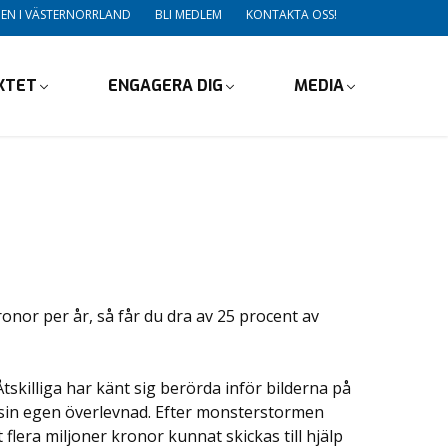
DEN I VÄSTERNORRLAND
BLI MEDLEM
KONTAKTA OSS!
IKTET
ENGAGERA DIG
MEDIA
nor per år, så får du dra av 25 procent av
tskilliga har känt sig berörda inför bilderna på
sin egen överlevnad. Efter monsterstormen
lera miljoner kronor kunnat skickas till hjälp