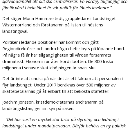
självändamålet att allt ska centraliseras. En värdig, tillgänglig och
jämlik vård i hela länet är vår politik för länets invånare.”​​
Det säger Mona Hammarstedt, gruppledare i Landstinget
Västernorrland och förstanamn på listan till höstens
landstingsval.
Politiker i ledande positioner har kommit och gått.
Regiondirektörer och andra höga chefer byts på löpande band.
På några få år har tillgängligheten till vården försämrats
dramatiskt. Ekonomin är åter körd i botten. De 300 friska
miljonena i senaste skattehöjningen är snart slut.
Det är inte att undra på när det är ett faktum att personalen i
flyr landstinget. Under 2017 beräknas över 500 miljoner av
skattebetalarnas gå åt enbart till att bekosta stafetter.
Joachim Jonsson, kristdemokraternas andranamn på
landstingslistan, ger sin syn på saken:
– ”Det har varit en mycket stor brist på styrning och ledning i
landstinget under mandatperioden. Därför behövs en ny politisk