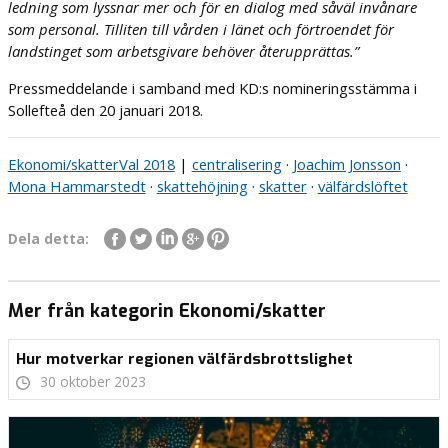
ledning som lyssnar mer och för en dialog med såväl invånare
som personal. Tilliten till vården i länet och förtroendet för
landstinget som arbetsgivare behöver återupprättas.”
Pressmeddelande i samband med KD:s nomineringsstämma i
Sollefteå den 20 januari 2018.
Ekonomi/skatter
Val 2018
|
centralisering
·
Joachim Jonsson
·
Mona Hammarstedt
·
skattehöjning
·
skatter
·
välfärdslöftet
Dela detta:
Mer från kategorin Ekonomi/skatter
Hur motverkar regionen välfärdsbrottslighet
30 oktober 2023