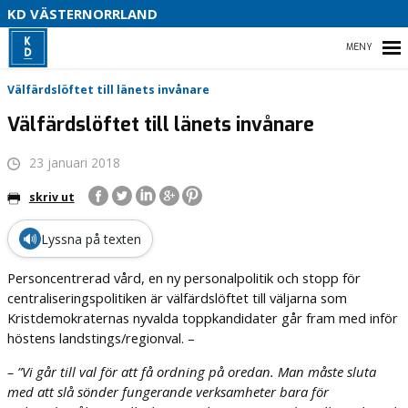
V
KD VÄSTERNORRLAND
U
P
HEM
Välfärdslöftet till länets invånare
B
Välfärdslöftet till länets invånare
O
23 januari 2018
VÅR POLITIK
skriv ut
PARTIDISTRIKTET
🔊
Lyssna på texten
ENGAGERA DIG
Personcentrerad vård, en ny personalpolitik och stopp för
MEDIA
centraliseringspolitiken är välfärdslöftet till väljarna som
Kristdemokraternas nyvalda toppkandidater går fram med inför
höstens landstings/regionval. –
– ”Vi går till val för att få ordning på oredan. Man måste sluta
med att slå sönder fungerande verksamheter bara för