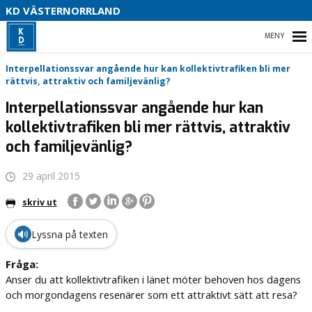
V
KD VÄSTERNORRLAND
U
P
HEM
Interpellationssvar angående hur kan kollektivtrafiken bli mer
B
rättvis, attraktiv och familjevänlig?
Interpellationssvar angående hur kan
O
kollektivtrafiken bli mer rättvis, attraktiv
VÅR POLITIK
och familjevänlig?
PARTIDISTRIKTET
29 april 2015
ENGAGERA DIG
skriv ut
MEDIA
🔊
Lyssna på texten
Fråga:
Anser du att kollektivtrafiken i länet möter behoven hos dagens
och morgondagens resenärer som ett attraktivt sätt att resa?