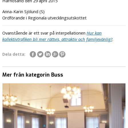
Härnösand den 29 april 2015
Anna-Karin Sjölund (S)
Ordförande i Regionala utvecklingsutskottet
Ovanstående är ett svar på interpellationen
Hur kan
kollektivtrafiken bli mer rättvis, attraktiv och familjevänlig?
.
Dela detta:
Mer från kategorin Buss