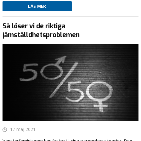
LÄS MER
Så löser vi de riktiga
jämställdhetsproblemen
17 maj 2021
Vänsterfeminismen har fastnat i sina ogreppbara teorier. Den