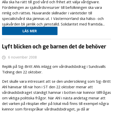
Alla ska ha rätt till god vård och frihet att välja vårdgivare.
Fördelningen av sjukvårdsresurser till befolkningen ska vara
rimlig och rättvis. Nuvarande skillnader i väntetider till
specialistvård ska jämnas ut. I Västernorrland ska hälso- och
sjukvården bli jämlik och jämställd. Solidaritet med framtida...
LÄS MER
Lyft blicken och ge barnen det de behöver
6 november 2008
Replik på Sig-Britt Ahls inlägg om vårdnadsbidrag i Sundsvalls
Tidning den 22 oktober.
Det skulle vara intressant att se den undersökning som Sig–Britt
Ahl hänvisar till när hon i ST den 22 oktober menar att
vårdnadsbidraget ständigt hamnar i botten när kvinnor tillfrågas
om viktiga politiska frågor. När Ahl i nästa andetag menar att
det varken på riksplan eller på lokal nivå finns till exempel några
kvinnor som förespråkar vårdnadsbidraget, ja då är