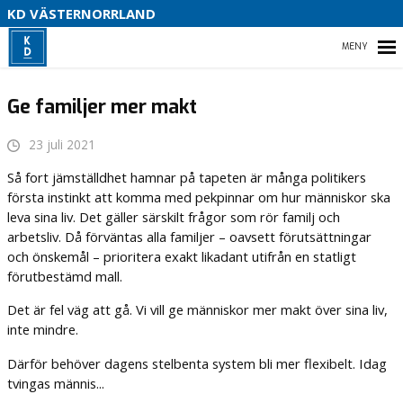
V
KD VÄSTERNORRLAND
U
P
HEM
B
Ge familjer mer makt
23 juli 2021
O
VÅR POLITIK
Så fort jämställdhet hamnar på tapeten är många politikers
första instinkt att komma med pekpinnar om hur människor ska
PARTIDISTRIKTET
leva sina liv. Det gäller särskilt frågor som rör familj och
arbetsliv. Då förväntas alla familjer – oavsett förutsättningar
ENGAGERA DIG
och önskemål – prioritera exakt likadant utifrån en statligt
förutbestämd mall.
MEDIA
Det är fel väg att gå. Vi vill ge människor mer makt över sina liv,
inte mindre.
Därför behöver dagens stelbenta system bli mer flexibelt. Idag
tvingas männis...