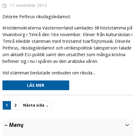
17 november 2013
Désirée Pethrus riksdagsledamot.
Kristdemokraterna Västernorrland samlades till höststämma på
Vivansborg i Timrå den 16:e november. Elever från kulturskolan i
Timrå inledde stämman med trestämd tvärflöjtsmusik. Désirée
Pethrus, riksdagsledamot och utrikespolitisk talesperson talade
om aktuell EU-politik samt den utsatthet som många kristna
befinner sig i nu i spåren av den arabiska våren.
Vid stämman beslutade ombuden om riksda...
LÄS MER
1
2
Nästa sida →
Fråga: Status
Förlossningen,
Underlätta
Interpellation:
Hur motverkar
Nu tar
Lyft på luren
Sverige
Förenklat
Årskrönika
Referat
Satsning på
Känns
Låt oss samlas
Köerna
Vi vill se en
Nätläkarna
Patientsäkerheten
Motion:
Patientsäkerheten
Motion:
Årskrönika
Sammandrag från
Vi välkomnar
Interpellation:
Spara
Patientsäkerheten
Förändra
Det
– Meny
Ä
angående
BB och
ägandet
Kognitiv
regionen
vi
till
borde
att säga att
2021
vårstämman
barn och ungas
stolthet
för ett nytt
till
färdplan
behövs för
vid Sundsvalls
En
vid Sundsvalls
Förbättra
2021
Regionfullmäktige
ett förändrat
Planerade
inte in
vid Sundsvalls
utbildningsutbudet för
behövs
l
gratis vaccin
barnavdelningen
av
beteendeterapi
välfärdsbrottslighet
första
ensamfirarna
skyndsamt
S tog beslut
2012
fritid i KD:s
över din
ledarskap i
psykiatrin
för
välfärden!
sjukhus
hållbar
sjukhus
diabetesvården
20 januari 2021
samtalsklimat
operationer
på
sjukhus
att säkra
ett annat