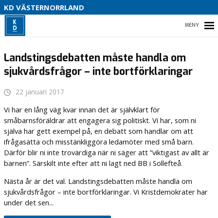
V
KD VÄSTERNORRLAND
U
P
HEM
B
Landstingsdebatten måste handla om
sjukvårdsfrågor – inte bortförklaringar
O
VÅR POLITIK
22 januari 2017
Vi har en lång väg kvar innan det är självklart för
PARTIDISTRIKTET
småbarnsföräldrar att engagera sig politiskt. Vi har, som ni
själva har gett exempel på, en debatt som handlar om att
ENGAGERA DIG
ifrågasätta och misstänkliggöra ledamöter med små barn.
Därför blir ni inte trovärdiga när ni säger att ”viktigast av allt är
MEDIA
barnen”. Särskilt inte efter att ni lagt ned BB i Sollefteå.
Nästa år är det val. Landstingsdebatten måste handla om
sjukvårdsfrågor – inte bortförklaringar. Vi Kristdemokrater har
under det sen...