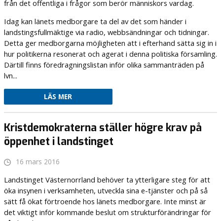
från det offentliga i frågor som berör människors vardag.
Idag kan länets medborgare ta del av det som händer i
landstingsfullmäktige via radio, webbsändningar och tidningar.
Detta ger medborgarna möjligheten att i efterhand sätta sig in i
hur politikerna resonerat och agerat i denna politiska församling.
Därtill finns föredragningslistan inför olika sammanträden på
lvn...
LÄS MER
Kristdemokraterna ställer högre krav på
öppenhet i landstinget
16 mars 2016
Landstinget Västernorrland behöver ta ytterligare steg för att
öka insynen i verksamheten, utveckla sina e-tjänster och på så
sätt få ökat förtroende hos länets medborgare. Inte minst är
det viktigt inför kommande beslut om strukturförändringar för