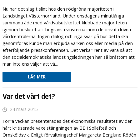
Nu har det slagit slint hos den rödgröna majoriteten i
Landstinget Västernorrland. Under onsdagens minutlånga
sammanträde med vårdvalsutskottet klubbade majoriteten
igenom beslutet att begränsa vinsterna inom de privat drivna
vårdcentralerna. Ingen dialog och inga svar på hur detta ska
genomföras kunde man erbjuda varken oss eller media på den
efterföljande presskonferensen. Det verkar rent av vara så att
den socialdemokratiska landstingsledningen har så bråttom att
man inte ens väljer att vä...
LÄS MER
Var det värt det?
24 mars 2015
Förra veckan presenterades det ekonomiska resultatet av den
hårt kritiserade växelstängningen av BB i Sollefteå och
Örnsköldsvik. Enligt förvaltningschef Margareta Berglund Rödén