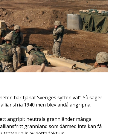
heten har tjänat Sveriges syften väl”. Så säger
alliansfria 1940 men blev ändå angripna.
 sett angripit neutrala grannländer många
alliansfritt grannland som därmed inte kan få
utsatser alls av detta faktum.