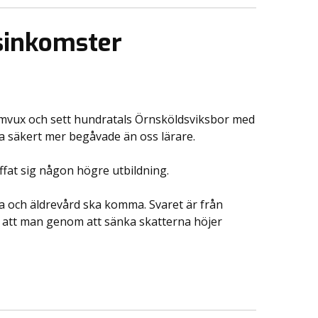
tsinkomster
 Komvux och sett hundratals Örnsköldsviksbor med
ka säkert mer begåvade än oss lärare.
ffat sig någon högre utbildning.
la och äldrevård ska komma. Svaret är från
bär att man genom att sänka skatterna höjer