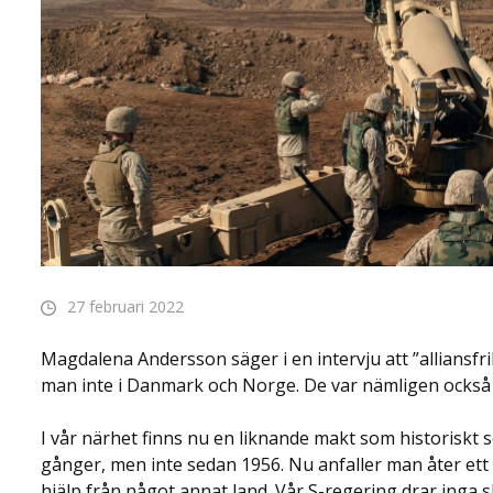
27 februari 2022
Magdalena Andersson säger i en intervju att ”alliansfri
man inte i Danmark och Norge. De var nämligen också 
I vår närhet finns nu en liknande makt som historiskt
gånger, men inte sedan 1956. Nu anfaller man åter ett 
hjälp från något annat land. Vår S-regering drar inga sl