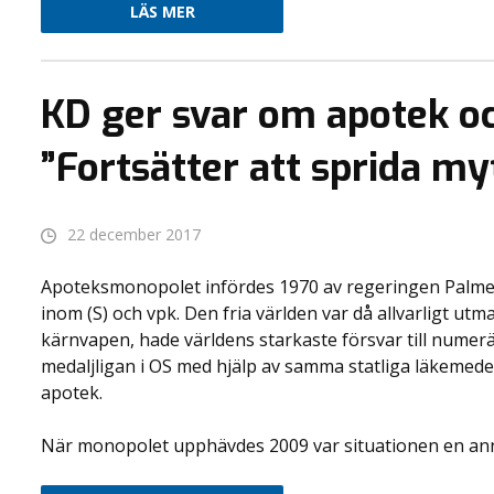
LÄS MER
KD ger svar om apotek oc
”Fortsätter att sprida my
22 december 2017
Apoteksmonopolet infördes 1970 av regeringen Palme b
inom (S) och vpk. Den fria världen var då allvarligt u
kärnvapen, hade världens starkaste försvar till nume
medaljligan i OS med hjälp av samma statliga läkemedels
apotek.
När monopolet upphävdes 2009 var situationen en annan