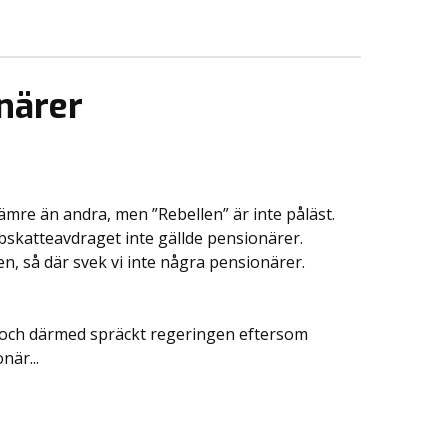
onärer
ämre än andra, men ”Rebellen” är inte påläst.
bbskatteavdraget inte gällde pensionärer.
n, så där svek vi inte några pensionärer.
av och därmed spräckt regeringen eftersom
när...