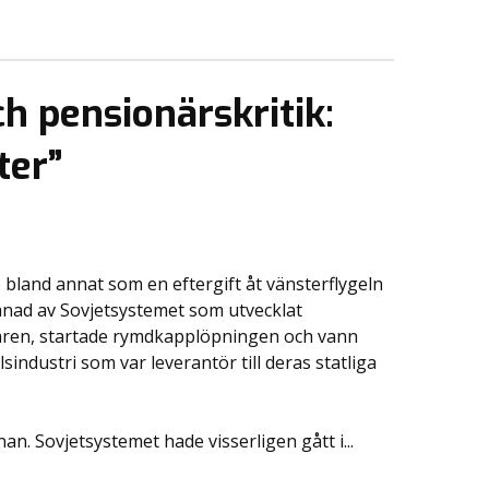
h pensionärskritik:
ter”
land annat som en eftergift åt vänsterflygeln
tmanad av Sovjetsystemet som utvecklat
rären, startade rymdkapplöpningen och vann
industri som var leverantör till deras statliga
. Sovjetsystemet hade visserligen gått i...