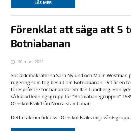
LÄS MER
Förenklat att säga att S 
Botniabanan
30 mars 2021
Socialdemokraterna Sara Nylund och Malin Westman pås
regering som tog beslut om Botniabanan. Det är en för
förespråkare för banan var Stellan Lundberg. Han lyckad
så kallad ledningsgrupp för ”Botniabanegruppen” 1989
Örnsköldsvik från Norra stambanan.
Detta faktum fick oss i Örnsköldsviks miljövårdsgrupp at